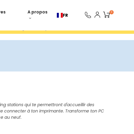
res
A propos
0
FR
ours gratuits 30 jours
g stations qui te permettront d'accueillir des
 te connecter à ton imprimante. Transforme ton PC
ce au neuf.