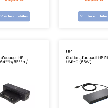
Voir les modèles
Voir les modèles
HP
 d'accueil HP
Station d'accueil HP El
cBook Neo
Nouveau MacBook Neo
A
64**b/65**b /...
USB-C (65W)
Air M1
: vrai bon plan ?
a
é : le
a
Apple dévoile son MacBook
H
le plus abordable, un
le MacBook le
l
modèle compact et coloré
son histoire à
c
pensé pour la mobilité et les
 Il a de quoi
m
usages...
ct, coloré,...
m
Voir plus