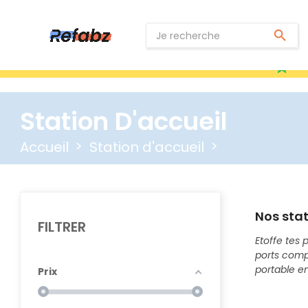
search
Excellent 4.5 sur 5
Tru
Station D'accueil
Accueil
Station d'accueil
Nos stat
FILTRER
Etoffe tes 
ports comp
portable en
Prix