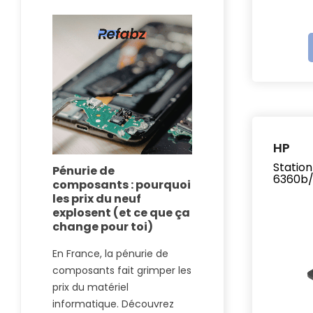
HP
Station
Pénurie de
Nouveau Ma
6360b/
composants : pourquoi
vs MacBook 
les prix du neuf
reconditionn
explosent (et ce que ça
match
change pour toi)
Apple a lancé 
En France, la pénurie de
moins cher de 
composants fait grimper les
partir de 699€.
prix du matériel
séduire : compa
informatique. Découvrez
Voir plus