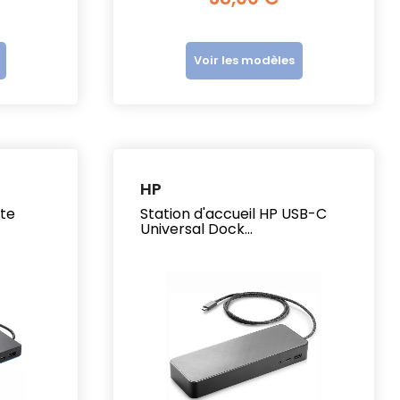
Voir les modèles
HP
ite
Station d'accueil HP USB-C
pple Keynote 2025 : on
Le MacBook Air M1 :
Universal Dock...
 décortiqué les
pourquoi c'est le
nnonces pour toi !
braquage de l'année
(et c'est 100 % légal)
e oui ! Apple a vidé son sac
Tu hésites à acheter un
ors de la Keynote 2025, et
MacBook Air M1
omme d'habitude, ils ont
reconditionné en 2026 ? O
is le paquet côté
te donne notre avis
arketing....
complet : performances,...