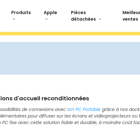
Produits
Apple
Pièces
Meilleu
détachées
ventes
stpilot Paiement 3x sans frais Livraison offerte Ret
ions d'accueil reconditionnées
possibilités de connexions avec
ton PC Portable
grâce à nos dockin
lémentaires pour diffuser sur tes écrans et vidéoprojecteurs ou
 PC fixe avec cette solution fiable et durable, à moindre coût fa