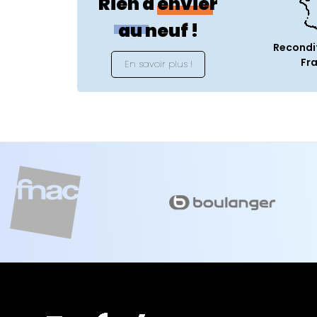
Rien à envier
au neuf !
Recondi
Fr
En savoir plus !