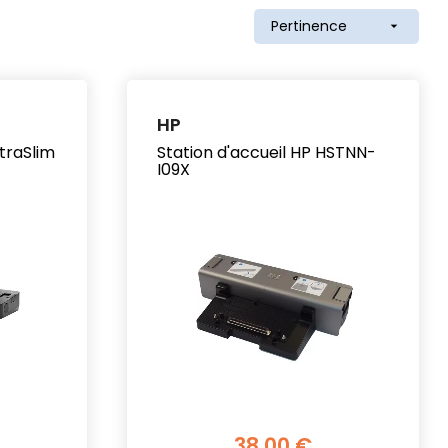
Pertinence

HP
ltraSlim
Station d'accueil HP HSTNN-
I09X
38,00 €