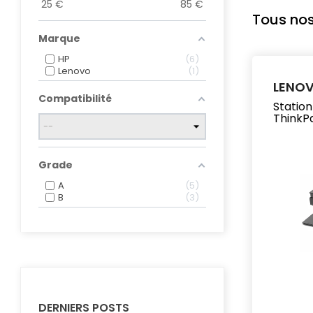
25
€
85
€
Tous nos
Marque
HP
6
Lenovo
1
LENO
Compatibilité
Station
ThinkP
Grade
A
5
B
3
DERNIERS POSTS