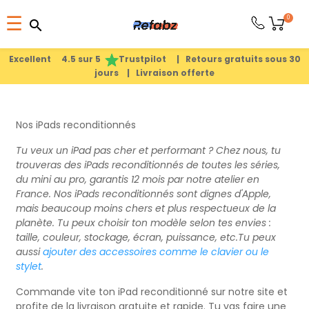
Basculer
0
☰
search
search
la
1
search
navigation
Excellent 4.5 sur 5
Trustpilot |
Retours gratuits sous 30
jours |
Livraison offerte
PRODUITS
APPLE
Nos iPads reconditionnés
Tu veux un iPad pas cher et performant ? Chez nous, tu
trouveras des iPads reconditionnés de toutes les séries,
PIÈCES
du mini au pro, garantis 12 mois par notre atelier en
DÉTACHÉES
France. Nos iPads reconditionnés sont dignes d'Apple,
mais beaucoup moins chers et plus respectueux de la
planète. Tu peux choisir ton modèle selon tes envies :
MEILLEURES
taille, couleur, stockage, écran, puissance, etc.Tu peux
aussi
ajouter des accessoires comme le clavier ou le
VENTES
stylet
.
Commande vite ton iPad reconditionné sur notre site et
A
profite de la livraison gratuite et rapide. Tu vas faire une