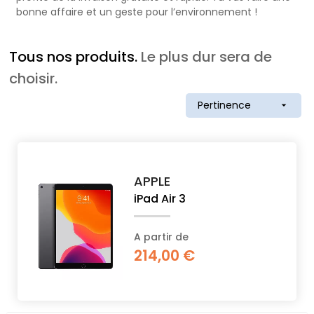
PROPOS
bonne affaire et un geste pour l’environnement !
Tous nos produits.
Le plus dur sera de
MON
choisir.
COMPTE
Pertinence

FR
APPLE
iPad Air 3
A partir de
214,00 €