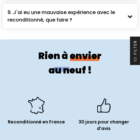
9. J'ai eu une mauvaise expérience avec le
reconditionné, que faire ?
R
Rien à envier
F
I
L
T
E
au neuf !
Reconditionné en France
30 jours pour changer
d’avis