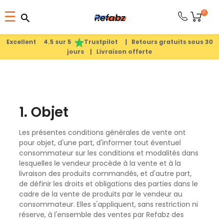
Basculer
0
☰
search
search
la
1
search
navigation
Excellent 4.5 sur 5
Trustpilot |
Retours gratuits sous 30
jours |
Livraison offerte
PRODUITS
APPLE
1. Objet
PIÈCES
Les présentes conditions générales de vente ont
DÉTACHÉES
pour objet, d'une part, d'informer tout éventuel
consommateur sur les conditions et modalités dans
lesquelles le vendeur procède à la vente et à la
MEILLEURES
livraison des produits commandés, et d'autre part,
VENTES
de définir les droits et obligations des parties dans le
cadre de la vente de produits par le vendeur au
consommateur. Elles s'appliquent, sans restriction ni
A
réserve, à l'ensemble des ventes par Refabz des