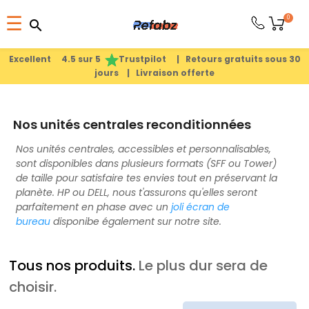
Basculer
0
☰
search
search
la
1
search
navigation
Excellent 4.5 sur 5
Trustpilot |
Retours gratuits sous 30
jours |
Livraison offerte
PRODUITS
Nos unités centrales reconditionnées
APPLE
Nos unités centrales, accessibles et personnalisables,
sont disponibles dans plusieurs formats (SFF ou Tower)
PIÈCES
de taille pour satisfaire tes envies tout en préservant la
DÉTACHÉES
planète. HP ou DELL, nous t'assurons qu'elles seront
parfaitement en phase avec un
joli écran de
bureau
disponibe également sur notre site.
MEILLEURES
VENTES
Tous nos produits.
Le plus dur sera de
choisir.
A