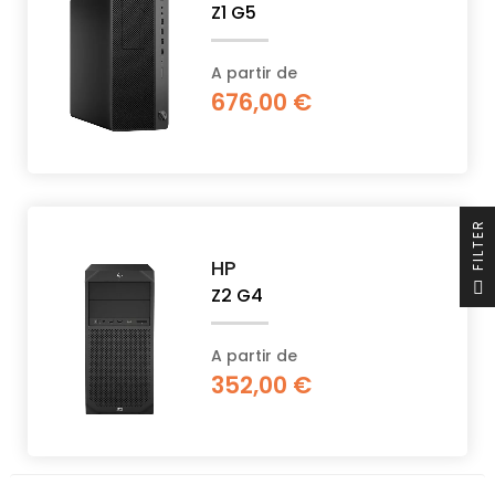
Z1 G5
A partir de
676,00 €
R
HP
F
I
L
T
E
Z2 G4
A partir de
352,00 €