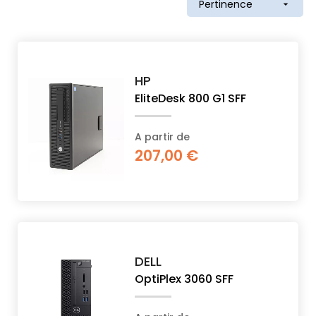
Pertinence

PROPOS
MON
HP
COMPTE
EliteDesk 800 G1 SFF
FR
A partir de
207,00 €
DELL
OptiPlex 3060 SFF