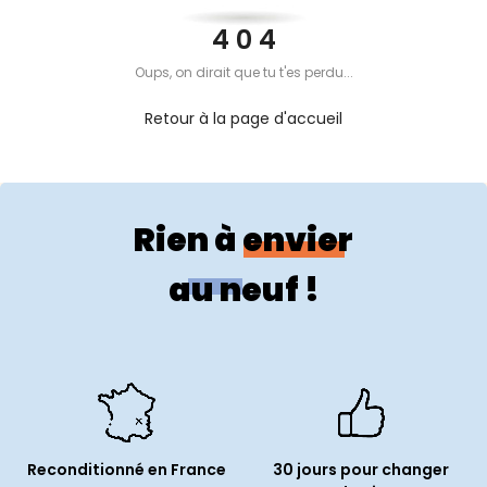
PROPOS
4 0 4
Oups, on dirait que tu t'es perdu...
MON
Retour à la page d'accueil
COMPTE
Rien à envier
FR
au neuf !
Reconditionné en France
30 jours pour changer