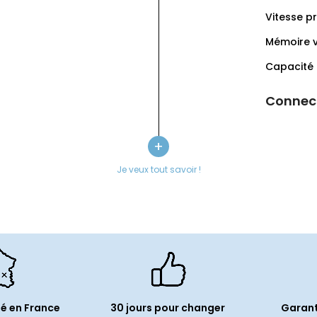
Vitesse p
Mémoire v
Capacité 
Connect
Réseau(x)
:
120 (ProMotion)
+
Génération
é(s) :
DCI-P3
Je veux tout savoir !
Norme Blu
Connecteu
Prise audi
ité
Smart Con
Haut parle
é en France
30 jours pour changer
Garant
Dimensi