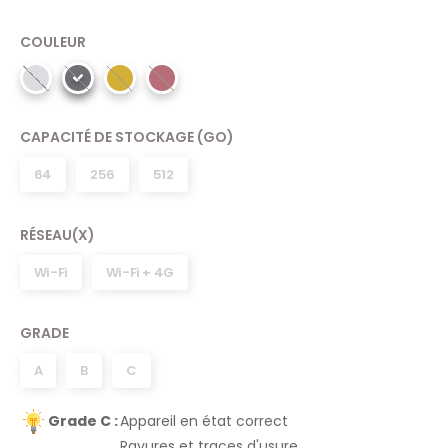
COULEUR
CAPACITÉ DE STOCKAGE (GO)
64
256
512
RÉSEAU(X)
Wi-Fi
Wi-Fi + 4G
GRADE
A
B
C
Grade C :
Appareil en état correct
Rayures et traces d'usure