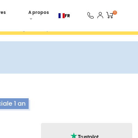
res
A propos
0
FR
ours gratuits 30 jours
ale 1 an