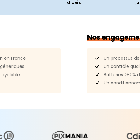
d’avis
ju
2LL/A
Poids :
0,4
Largeur :
Profondeu
Nos engageme
e génération
Hauteur :
Touch ID
Un processus de
in en France
Un contrôle quali
génériques
Batteries >80% d
ecyclable
Un conditionnem
1
angle)
4K (2160p)