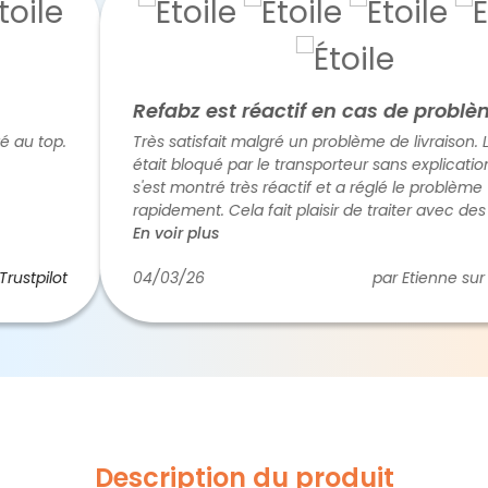
Refabz est réactif en cas de problème
op.
Très satisfait malgré un problème de livraison. Le colis
était bloqué par le transporteur sans explication. Refa
s'est montré très réactif et a réglé le problème
rapidement. Cela fait plaisir de traiter avec des huma
plutôt qu'avec des robots (c'est de plus en plus rare).
En voir plus
Donc cinq étoiles.
lot
04/03/26
par Etienne sur
Trustpi
Description du produit