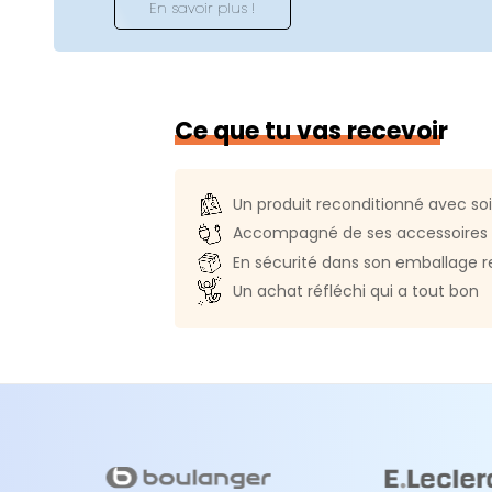
En savoir plus !
Référence constructeur :
MQDT
Système d'exploitation :
iPadOS
Système compatible :
iPadOS 17
Ce que tu vas recevoir
Compatibilité Apple Pencil :
1èr
Authentification biométrique :
Un produit reconditionné avec so
Caméras
Accompagné de ses accessoires 
Caméra frontale :
7 Mpx
En sécurité dans son emballage r
Un achat réfléchi qui a tout bon
Nombres de caméras arrières :
Caméra arrière :
12 Mpx (Grand 
Résolution maximale en vidéo :
Flash :
Oui
Informations générales