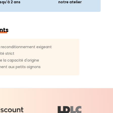
squ'à 2 ans
notre atelier
69 Kg
17,41 cm
r :
0,61 cm
nts
25,06 cm
 reconditionnement exigeant
té strict
e la capacité d'origine
ent aux petits oignons