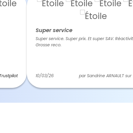
Super service
Super service. Super prix. Et super SAV. Réactivité au t
Grosse reco.
lot
10/03/26
par Sandrine ARNAULT sur
Trustpi