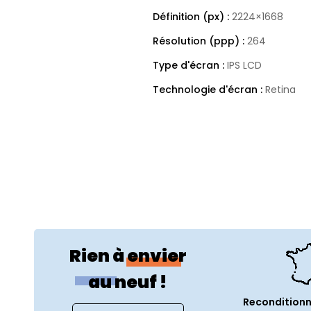
Définition (px) :
2224×1668
Résolution (ppp) :
264
Type d'écran :
IPS LCD
Technologie d'écran :
Retina
Ecran tactile :
Oui
Taux de rafraichissement (Hz) 
Espace(s) de couleurs support
Ecran laminé :
Oui
Spécificités techniques
Usages :
Créativité et Productiv
Rien à envier
Couleur :
Gris sidéral
au neuf !
Année de lancement :
2017
Reconditionn