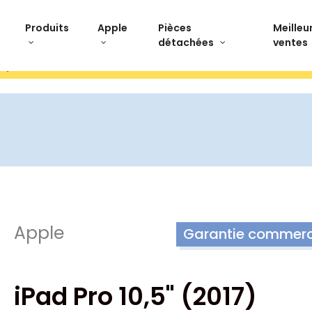
Produits
Apple
Pièces
Meilleu
détachées
ventes
stpilot Paiement 3x sans frais Livraison offerte Ret
Apple
Garantie commerci
iPad Pro 10,5" (2017)