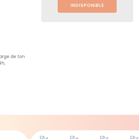
INDISPONIBLE
harge de ton
4h,