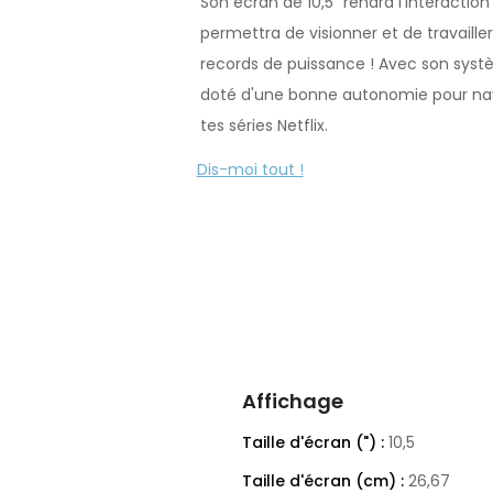
Son écran de 10,5" rendra l'interaction
permettra de visionner et de travaille
records de puissance ! Avec son systèm
doté d'une bonne autonomie pour navi
tes séries Netflix.
Dis-moi tout !
Affichage
Taille d'écran (") :
10,5
Taille d'écran (cm) :
26,67