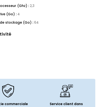
rocesseur (Ghz) :
2,3
ive (Go) :
4
de stockage (Go) :
64
ivité
 :
Wi-Fi
 Wi-Fi :
Wi-Fi 5 (802.11ac)
etooth :
Bluetooth 4.2
r :
Lightning
o :
Oui
nector (clavier) :
Oui
ur(s) :
4 (Stéréo)
ie commerciale
Service client dans
ons et poids