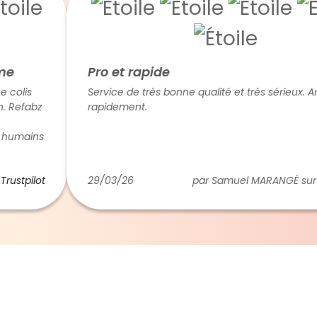
Pro et rapide
Service de très bonne qualité et très sérieux. Article 
bz
rapidement.
ins
lot
29/03/26
par Samuel MARANGÉ sur
Trustp