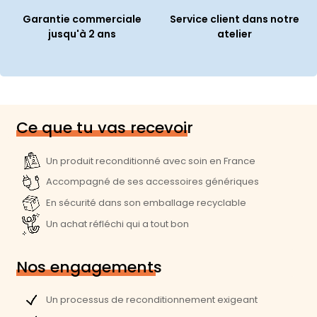
Garantie commerciale
Service client dans notre
Informations générales
jusqu'à 2 ans
atelier
Contenu du coffret :
Ordinateur reconditionné
Cable d'alimentation
Clavier et souris non inclus
Référence du produit :
60123
Ce que tu vas recevoir
Spécificités techniques
Un produit reconditionné avec soin en France
Usages :
Gaming
Accompagné de ses accessoires génériques
Couleur :
Noir
En sécurité dans son emballage recyclable
Un achat réfléchi qui a tout bon
Année de lancement :
2018
Système d'exploitation :
Windows 11
Nos engagements
Format PC fixe :
SFF
Un processus de reconditionnement exigeant
Connectivité