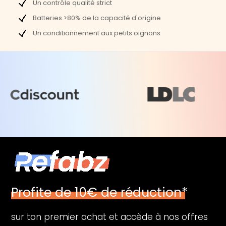
Un contrôle qualité strict
Wi-Fi :
Non
Batteries >80% de la capacité d'origine
Webcam :
Non
Un conditionnement aux petits oignons
Dimensions et poids
Poids :
5,7 Kg
Largeur :
38,1 cm
Profondeur :
33,8 cm
Hauteur :
10 cm
Profite de 10€ de réduction*
sur ton premier achat et accède à nos offres