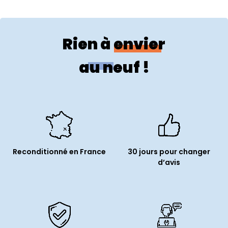
Type de stockage :
SSD
Capacité de stockage (Go) :
256
Rien à envier
Audio
au neuf !
Microphone :
Non
Périphériques
Entrée audio (microphone) :
2
Sortie audio (casque/ HP) :
2
Reconditionné en France
30 jours pour changer
USB 2.0 :
2
d’avis
USB 3.0 :
6
DVI :
1
DisplayPort :
2
Ethernet (RJ45) :
1