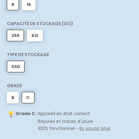
8
16
CAPACITÉ DE STOCKAGE (GO)
256
512
TYPE DE STOCKAGE
SSD
GRADE
B
C
Grade C :
Appareil en état correct
Rayures et traces d'usure
100% fonctionnel -
En savoir plus