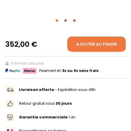
PROPOS
MON
COMPTE
352,00 €
AJOUTER AU PANIER
FR
Paiement sécurisé
Paiement en
3x ou 4x sans frais
Livraison offerte
- Expédition sous 48h
Retour gratuit sous
30 jours
Garantie commerciale
1 an
Reconditionné en France