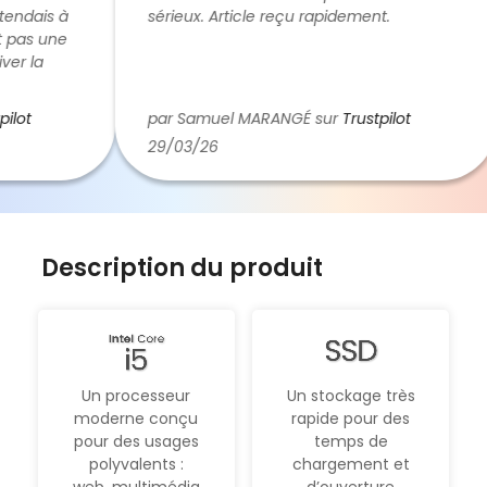
ndais à
sérieux. Article reçu rapidement.
pas une
r la
ai
me dans
ot
par Samuel MARANGÉ sur
Trustpilot
 de
29/03/26
nt je
 que je
 eux
Description du produit
Un processeur
Un stockage très
moderne conçu
rapide pour des
pour des usages
temps de
polyvalents :
chargement et