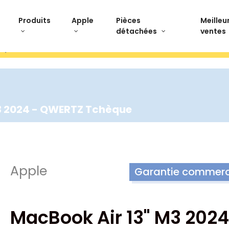
Produits
Apple
Pièces
Meilleu
détachées
ventes
stpilot Paiement 3x sans frais Livraison offerte Ret
3 2024 - QWERTZ Tchèque
Apple
Garantie commerci
MacBook Air 13" M3 2024