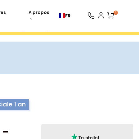
res
A propos
0
FR
ours gratuits 30 jours
ale 1 an
 -