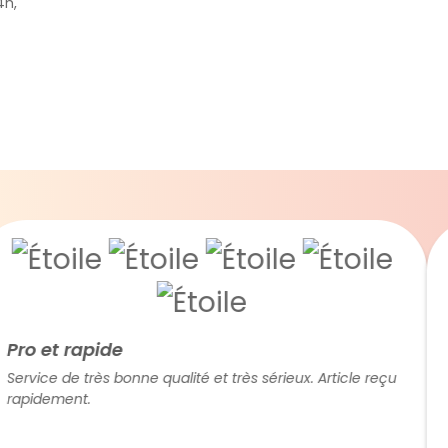
4h,
et rapide
Nic
ce de très bonne qualité et très sérieux. Article reçu
Trans
dement.
le s
rens
Juli