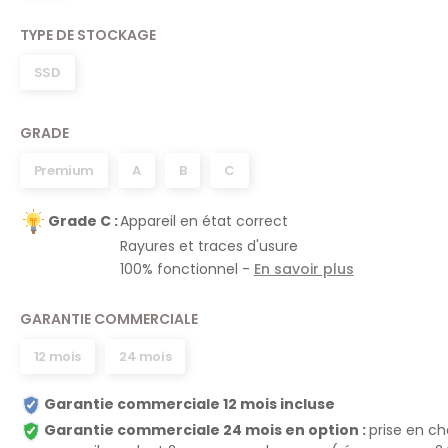
TYPE DE STOCKAGE
SSD
GRADE
Premium
A
B
C
Grade C :
Appareil en état correct
Rayures et traces d'usure
100% fonctionnel -
En savoir plus
GARANTIE COMMERCIALE
12 mois
24 mois
Garantie commerciale 12 mois incluse
Garantie commerciale 24 mois en option :
prise en c