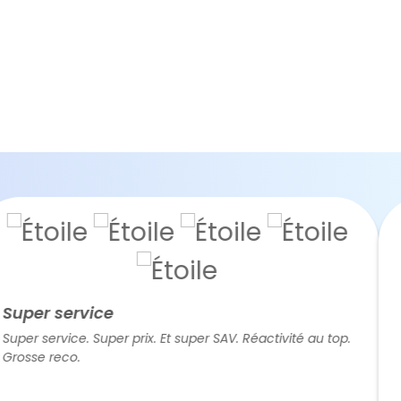
r service
Refa
service. Super prix. Et super SAV. Réactivité au top.
Très 
e reco.
était
s'est
rapid