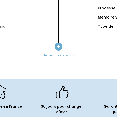
Processeu
Mémoire v
tina
Type de m
Type de s
:
60
Capacité 
+
é(s) :
DCI-P3
Je veux tout savoir !
Audio
Microphon
Périphé
édia
Thunderbo
Informa
é en France
30 jours pour changer
Garant
d’avis
ju
Contenu d
LL/A