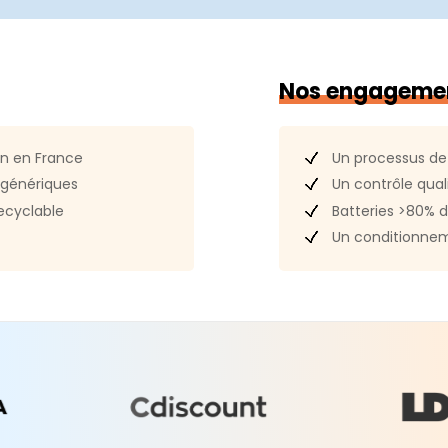
Référence
S
7 Golden Gate
Nos engageme
hèque
Touch ID
Un processus de
in en France
Un contrôle quali
génériques
Batteries >80% d
ecyclable
Un conditionnem
11ax)
Atmos et Audio spatial)