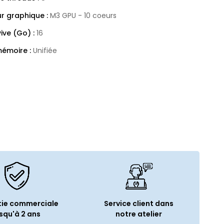
r graphique :
M3 GPU - 10 coeurs
ive (Go) :
16
émoire :
Unifiée
tockage :
SSD
de stockage (Go) :
512
e :
3 micros directionnels
riques
lt 4 (USB-C) :
2
tions générales
ie commerciale
Service client dans
squ'à 2 ans
notre atelier
u coffret :
Ordinateur reconditionné Chargeur