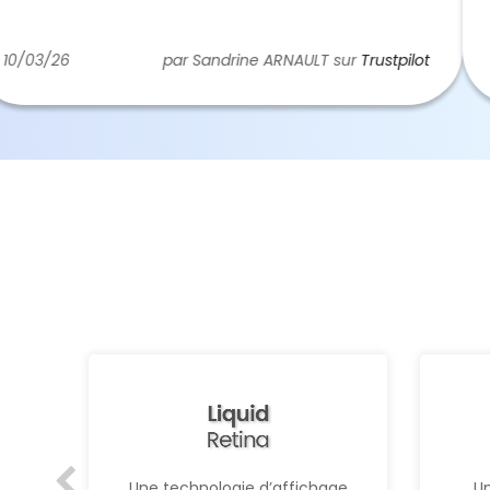
plutô
En vo
Donc 
/26
par Sandrine ARNAULT sur
Trustpilot
04/0
Un
Une technologie d’affichage