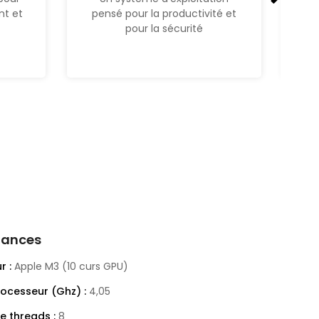
t et
pensé pour la productivité et
pour la sécurité
mances
r :
Apple M3 (10 curs GPU)
rocesseur (Ghz) :
4,05
 threads :
8