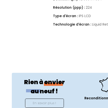
Résolution (ppp) :
224
Type d'écran :
IPS LCD
Technologie d'écran :
Liquid Re
Ratio écran :
16:10
Taux de rafraichissement (Hz) 
Espace(s) de couleurs support
Luminosité (cd/m²) :
500
Spécificités techniques
Usages :
Bureautique et Multim
Rien à envier
Couleur :
Minuit
au neuf !
Année de lancement :
2024
Reconditionn
En savoir plus !
Référence constructeur :
MRXN3