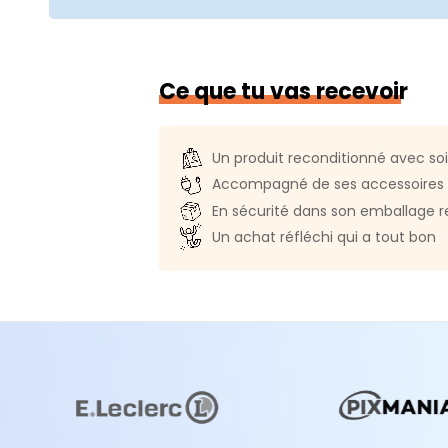
Système d'exploitation :
Mac O
Système compatible :
Mac OS 2
Ce que tu vas recevoir
Langue du clavier :
QWERTZ Tc
Authentification biométrique :
Un produit reconditionné avec so
Connectivité
Accompagné de ses accessoires 
Wi-Fi :
Oui
En sécurité dans son emballage r
Un achat réfléchi qui a tout bon
Génération Wi-Fi :
Wi-Fi 6E (802.
Bluetooth :
Oui
Norme Bluetooth :
Bluetooth 5.3
Prise audio :
1
Webcam :
Oui (FaceTime HD)
Haut parleur(s) :
Stéréo (Dolby 