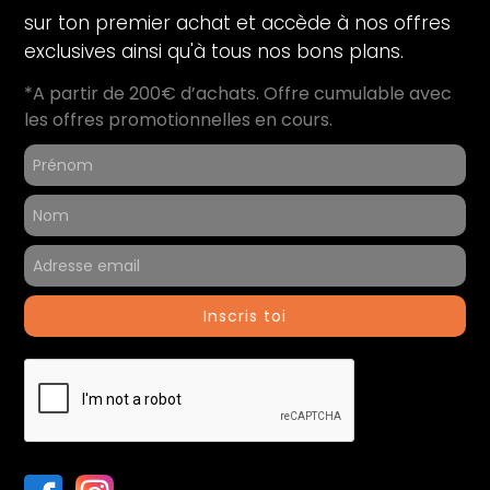
Capacité de stockage (Go) :
512
sur ton premier achat et accède à nos offres
exclusives ainsi qu'à tous nos bons plans.
Audio
*A partir de 200€ d’achats. Offre cumulable avec
Microphone :
Oui
les offres promotionnelles en cours.
Périphériques
Thunderbolt 3 (USB-C) :
4
Informations générales
Contenu du coffret :
Ordinateur reconditionné
Inscris toi
Chargeur
Référence du produit :
52086