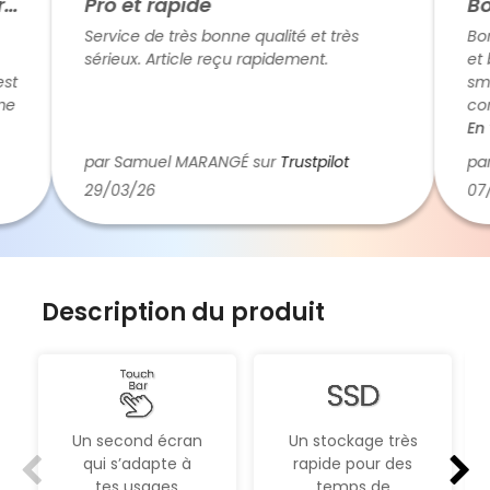
Pro et rapide
Bonn
Service de très bonne qualité et très
Bonne 
sérieux. Article reçu rapidement.
et bie
smart
conta
téléph
En voi
par Samuel MARANGÉ sur
Trustpilot
par L
29/03/26
07/10
Description du produit
Un second écran
Un stockage très
qui s’adapte à
rapide pour des
tes usages
temps de