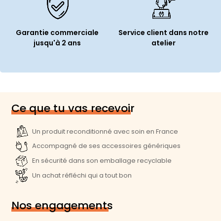
Authentification biométrique :
Touch ID
Garantie commerciale
Service client dans notre
Connectivité
jusqu'à 2 ans
atelier
Wi-Fi :
Oui
Génération Wi-Fi :
Wi-Fi 5 (802.11ac)
Bluetooth :
Oui
Norme Bluetooth :
Bluetooth 5.0
Ce que tu vas recevoir
Prise audio :
1
Un produit reconditionné avec soin en France
Webcam :
Oui (FaceTime HD)
Accompagné de ses accessoires génériques
Haut parleur(s) :
Stéréo
En sécurité dans son emballage recyclable
Un achat réfléchi qui a tout bon
Dimensions et poids
Poids :
1,4 Kg
Nos engagements
Largeur :
30,4 cm