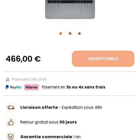
PROPOS
MON
COMPTE
466,00 €
INDISPONIBLE
FR
Paiement sécurisé
Paiement en
3x ou 4x sans frais
Livraison offerte
- Expédition sous 48h
Retour gratuit sous
30 jours
Garantie commerciale
1 an