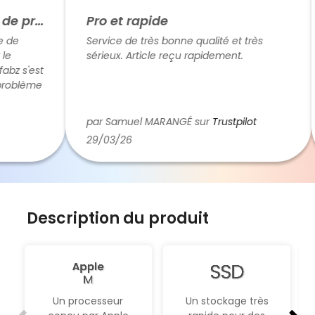
Refabz est réactif en cas de problème
Pro et rapide
e
Service de très bonne qualité et très
sérieux. Article reçu rapidement.
z s'est
oblème
er
es
par Samuel MARANGÉ sur
Trustpilot
 Donc
29/03/26
Description du produit
Un processeur
Un stockage très