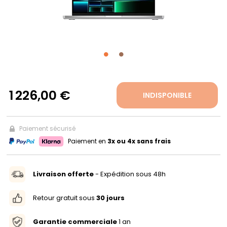
PROPOS
MON
COMPTE
1 226,00 €
INDISPONIBLE
FR
Paiement sécurisé
Paiement en
3x ou 4x sans frais
Livraison offerte
- Expédition sous 48h
Retour gratuit sous
30 jours
Garantie commerciale
1 an