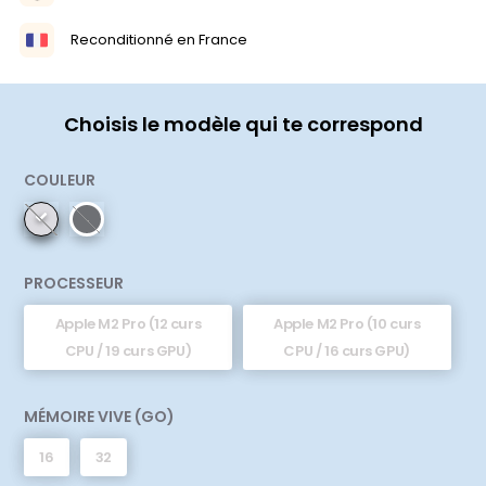
Reconditionné en France
Choisis le modèle qui te correspond
COULEUR
PROCESSEUR
Apple M2 Pro (12 curs
Apple M2 Pro (10 curs
CPU / 19 curs GPU)
CPU / 16 curs GPU)
MÉMOIRE VIVE (GO)
16
32