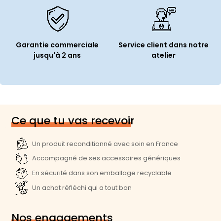
Langue du clavier :
QWERTY Espagnol
Authentification biométrique :
Touch ID
Garantie commerciale
Service client dans notre
jusqu'à 2 ans
atelier
Connectivité
Wi-Fi :
Oui
Génération Wi-Fi :
Wi-Fi 6 (802.11ax)
Bluetooth :
Oui
Ce que tu vas recevoir
Norme Bluetooth :
Bluetooth 5.3
Un produit reconditionné avec soin en France
Prise audio :
1
Accompagné de ses accessoires génériques
Webcam :
Oui (FaceTime HD)
En sécurité dans son emballage recyclable
Haut parleur(s) :
Stéréo (Dolby Atmos)
Un achat réfléchi qui a tout bon
Dimensions et poids
Nos engagements