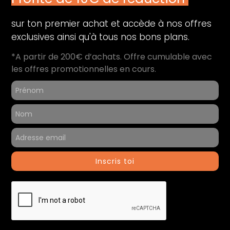
Type de stockage :
SSD
sur ton premier achat et accède à nos offres
Capacité de stockage (Go) :
512
exclusives ainsi qu'à tous nos bons plans.
Audio
*A partir de 200€ d’achats. Offre cumulable avec
Microphone :
Oui
les offres promotionnelles en cours.
Périphériques
Thunderbolt 4 (USB-C) :
3
HDMI :
1
Lecteur de carte :
SDXC
Inscris toi
Informations générales
Contenu du coffret :
Ordinateur reconditionné
Chargeur
Référence du produit :
50960