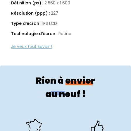
Définition (px) :
2 560 x 1 600
Résolution (ppp) :
227
Type d'écran :
IPS LCD
Technologie d'écran :
Retina
Ratio écran :
16:10
Taux de rafraichissement (Hz) :
60
Spécificités techniques
Rien à envier
Usages :
Bureautique et Multimédia
Couleur :
Or
au neuf !
Année de lancement :
2019
Référence constructeur :
MVFM2LL/A
Système d'exploitation :
Mac OS
Système compatible :
Mac OS 14 Sonoma