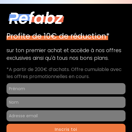
Type de stockage :
SSD
Capacité de stockage (Go) :
128
Audio
Profite de 10€ de réduction*
Microphone :
Oui
sur ton premier achat et accède à nos offres
Périphériques
exclusives ainsi qu'à tous nos bons plans.
Thunderbolt 3 (USB-C) :
2
*A partir de 200€ d’achats. Offre cumulable avec
les offres promotionnelles en cours.
Informations générales
Contenu du coffret :
Ordinateur reconditionné
Chargeur
Référence du produit :
41316
Inscris toi