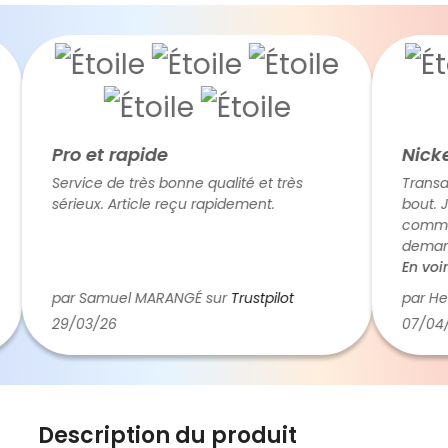
Pro et rapide
Nickel
Service de très bonne qualité et très
Transacti
sérieux. Article reçu rapidement.
bout. J'ai
commande
demander 
Julien a 
En voir pl
contacter
par Samuel MARANGÉ sur
Trustpilot
par Hervé
technique
29/03/26
07/04/26
la configu
supplément
validation
personna
jours plu
Description du produit
tout fonc