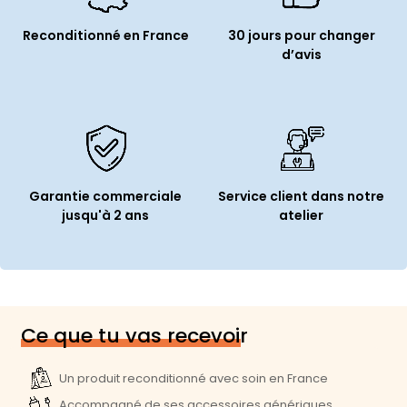
Langue du clavier :
QWERTY US
Reconditionné en France
30 jours pour changer
d’avis
Authentification biométrique :
Touch ID
Connectivité
Wi-Fi :
Oui
Génération Wi-Fi :
Wi-Fi 5 (802.11ac)
Garantie commerciale
Service client dans notre
Bluetooth :
Oui
jusqu'à 2 ans
atelier
Norme Bluetooth :
Bluetooth 4.2
Prise audio :
1
Webcam :
Oui (FaceTime HD)
Haut parleur(s) :
Stéréo
Ce que tu vas recevoir
Dimensions et poids
Un produit reconditionné avec soin en France
Accompagné de ses accessoires génériques