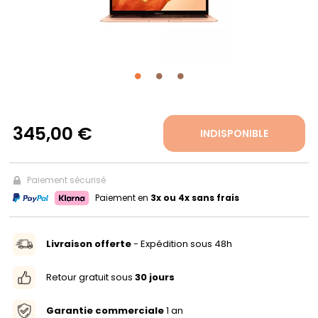
PROPOS
MON
COMPTE
345,00 €
INDISPONIBLE
FR
Paiement sécurisé
Paiement en
3x ou 4x sans frais
Livraison offerte
- Expédition sous 48h
Retour gratuit sous
30 jours
Garantie commerciale
1 an