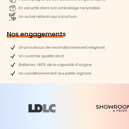
Poids :
1,25 Kg
En sécurité dans son emballage recyclable
Largeur :
30,4 cm
Un achat réfléchi qui a tout bon
Profondeur :
21,2 cm
Hauteur :
1,6 cm
Nos engagements
Performances
Un processus de reconditionnement exigeant
Processeur :
Intel Core i5-8210Y
Un contrôle qualité strict
Batteries >80% de la capacité d'origine
Vitesse processeur (Ghz) :
1,6
Un conditionnement aux petits oignons
Vitesse processeur mode turbo (GHz) :
3,6
Génération Processeur :
8e
Nombre de threads :
4
Processeur graphique :
Intel UHD Graphics 617
Mémoire vive (Go) :
8
Type de mémoire :
LPDDR3