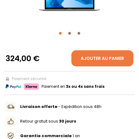
PROPOS
MON
COMPTE
324,00 €
AJOUTER AU PANIER
FR
Paiement sécurisé
Paiement en
3x ou 4x sans frais
Livraison offerte
- Expédition sous 48h
Retour gratuit sous
30 jours
Garantie commerciale
1 an