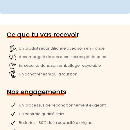
Norme Bluetooth :
Bluetooth 5.0
Prise audio :
1
Webcam :
Oui (FaceTime HD)
Haut parleur(s) :
Stéréo
Ce que tu vas recevoir
Dimensions et poids
Un produit reconditionné avec soin en France
Accompagné de ses accessoires génériques
Poids :
1,29 Kg
En sécurité dans son emballage recyclable
Largeur :
30,4 cm
Un achat réfléchi qui a tout bon
Profondeur :
21,2 cm
Hauteur :
1,6 cm
Nos engagements
Performances
Un processus de reconditionnement exigeant
Processeur :
Intel Core i5-1030NG7
Un contrôle qualité strict
Batteries >80% de la capacité d'origine
Vitesse processeur (Ghz) :
1,1