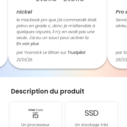
nickel
Pro et
le macbook pro que j'ai commandé était
Service 
prévu en grade c, donc je m'attendais à
sérieux.
quelques rayures, il n'y en avait pas une
seule. J'ai eu un souci pour activer la
langue du clavier, du coup je les ai
En voir plus
appelé et ils ont résolu le problème dans
par Yvonnick Le Bihan sur
Trustpilot
par Sam
la foulée. Le calage dans la boite de
21/01/26
29/03/2
transport était parfait. Franchement je
recommande et il n'est pas exclu que je
passe une autre commande chez eux
Description du produit
Un processeur
Un stockage très