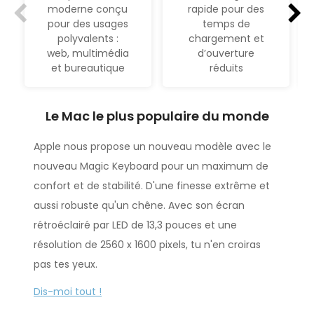
moderne conçu
rapide pour des
pour des usages
temps de
polyvalents :
chargement et
web, multimédia
d’ouverture
et bureautique
réduits
Le Mac le plus populaire du monde
Apple nous propose un nouveau modèle avec le
nouveau Magic Keyboard pour un maximum de
confort et de stabilité. D'une finesse extrême et
aussi robuste qu'un chêne. Avec son écran
rétroéclairé par LED de 13,3 pouces et une
résolution de 2560 x 1600 pixels, tu n'en croiras
pas tes yeux.
Sa taille est parfaite, il peut se glisser facilement
Dis-moi tout !
dans une sacoche d'ordinateur. Il ne pèse que 1,29