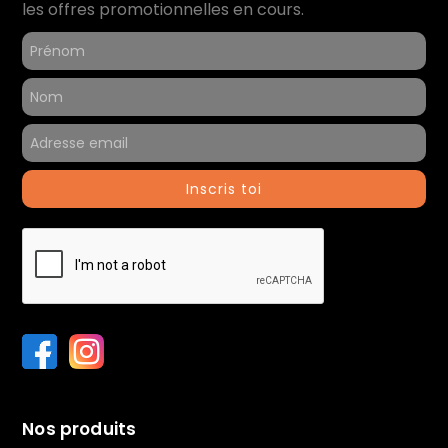
Chargeur
les offres promotionnelles en cours.
Référence du produit :
50044
Inscris toi
Nos produits