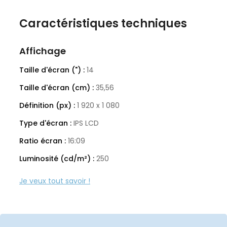
partout avec classe, ton efficacité aussi s’envole,
jamais en stress.
Caractéristiques techniques
Affichage
Taille d'écran (") :
14
Taille d'écran (cm) :
35,56
Définition (px) :
1 920 x 1 080
Type d'écran :
IPS LCD
Ratio écran :
16:09
Luminosité (cd/m²) :
250
Spécificités techniques
Usages :
Bureautique et Multimédia
Couleur :
Argent