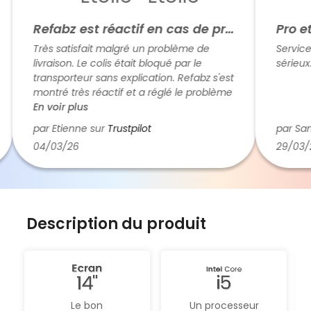
Refabz est réactif en cas de problème
Pro et r
Très satisfait malgré un problème de
Service de
livraison. Le colis était bloqué par le
sérieux. A
transporteur sans explication. Refabz s'est
montré très réactif et a réglé le problème
rapidement. Cela fait plaisir de traiter
En voir plus
avec des humains plutôt qu'avec des
par Etienne sur
Trustpilot
par Samu
robots (c'est de plus en plus rare). Donc
04/03/26
29/03/26
cinq étoiles.
Description du produit
Le bon
Un processeur