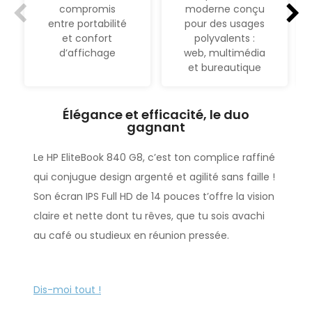
compromis
moderne conçu
entre portabilité
pour des usages
et confort
polyvalents :
d’affichage
web, multimédia
et bureautique
Élégance et efficacité, le duo
gagnant
Le HP EliteBook 840 G8, c’est ton complice raffiné
qui conjugue design argenté et agilité sans faille !
Son écran IPS Full HD de 14 pouces t’offre la vision
claire et nette dont tu rêves, que tu sois avachi
au café ou studieux en réunion pressée.
Léger comme une feuille (on se comprend),
Dis-moi tout !
solide comme une envie de succès, il s’invite