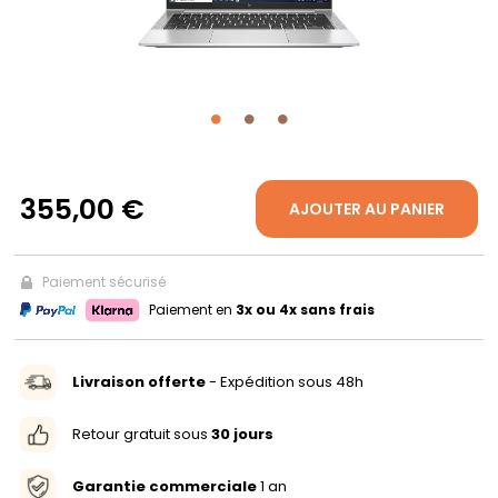
PROPOS
MON
COMPTE
355,00 €
AJOUTER AU PANIER
FR
Paiement sécurisé
Paiement en
3x ou 4x sans frais
Livraison offerte
- Expédition sous 48h
Retour gratuit sous
30 jours
Garantie commerciale
1 an