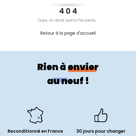
PROPOS
4 0 4
Oups, on dirait que tu t'es perdu...
MON
Retour à la page d'accueil
COMPTE
Rien à envier
FR
au neuf !
Reconditionné en France
30 jours pour changer