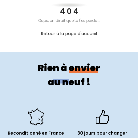
PROPOS
4 0 4
Oups, on dirait que tu t'es perdu...
MON
Retour à la page d'accueil
COMPTE
FR
Rien à envier
au neuf !
Reconditionné en France
30 jours pour changer