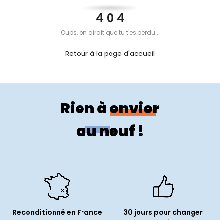
PROPOS
4 0 4
Oups, on dirait que tu t'es perdu...
MON
Retour à la page d'accueil
COMPTE
FR
Rien à envier
au neuf !
Reconditionné en France
30 jours pour changer