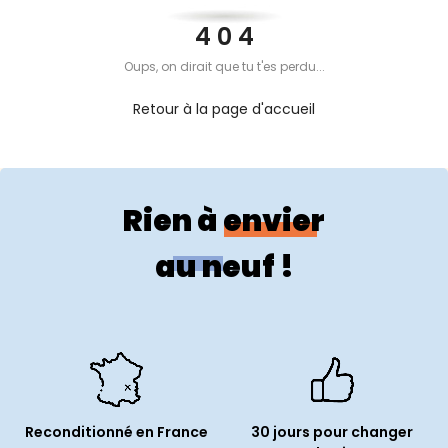
PROPOS
4 0 4
Oups, on dirait que tu t'es perdu...
MON
Retour à la page d'accueil
COMPTE
FR
Rien à envier
au neuf !
Reconditionné en France
30 jours pour changer