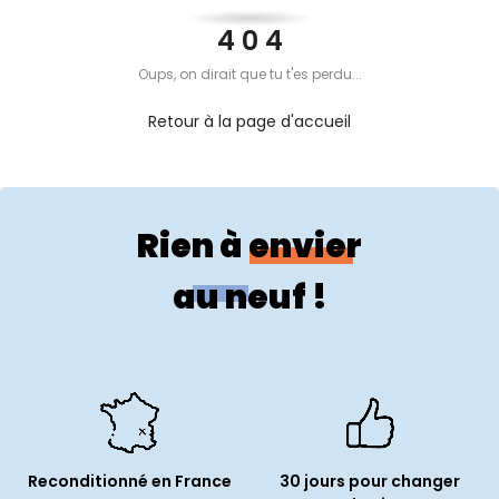
PROPOS
4 0 4
Oups, on dirait que tu t'es perdu...
MON
Retour à la page d'accueil
COMPTE
FR
Rien à envier
au neuf !
Reconditionné en France
30 jours pour changer