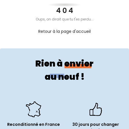
PROPOS
4 0 4
Oups, on dirait que tu t'es perdu...
MON
Retour à la page d'accueil
COMPTE
FR
Rien à envier
au neuf !
Reconditionné en France
30 jours pour changer