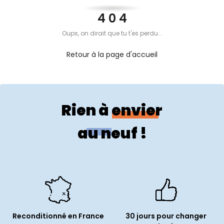
PROPOS
4 0 4
Oups, on dirait que tu t'es perdu...
MON
Retour à la page d'accueil
COMPTE
FR
Rien à envier
au neuf !
Reconditionné en France
30 jours pour changer