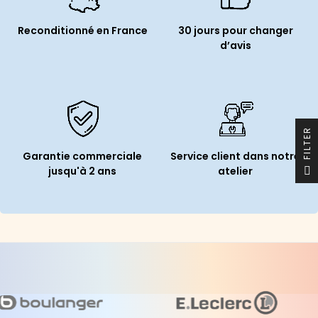
Reconditionné en France
30 jours pour changer
d’avis
R
Garantie commerciale
Service client dans notre
F
I
L
T
E
jusqu'à 2 ans
atelier