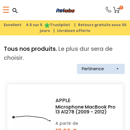
Basculer
0
☰
search
search
la
1
search
navigation
Excellent 4.5 sur 5
Trustpilot |
Retours gratuits sous 30
jours |
Livraison offerte
PRODUITS
Tous nos produits.
Le plus dur sera de
APPLE
choisir.
Pertinence

PIÈCES
DÉTACHÉES
MEILLEURES
APPLE
VENTES
Microphone MacBook Pro
13 A1278 (2009 - 2012)
A partir de
A