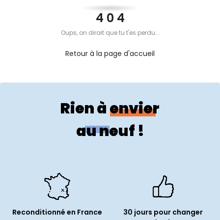
PROPOS
4 0 4
Oups, on dirait que tu t'es perdu...
MON
Retour à la page d'accueil
COMPTE
FR
Rien à envier
au neuf !
Reconditionné en France
30 jours pour changer