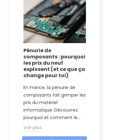
Pénurie de
Nouveau Ma
composants : pourquoi
vs MacBook 
les prix du neuf
reconditionn
explosent (et ce que ça
match
change pour toi)
Apple a lancé 
En France, la pénurie de
moins cher de 
composants fait grimper les
partir de 699€.
prix du matériel
séduire : compa
informatique. Découvrez
Voir plus
pourquoi et comment le...
Voir plus