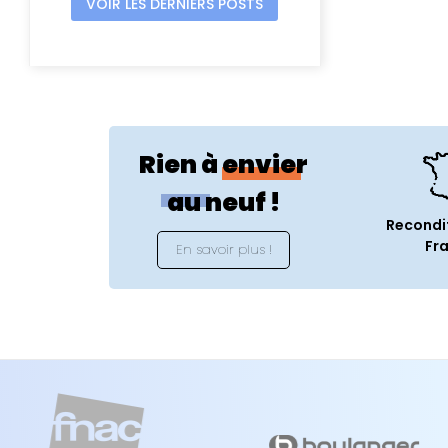
VOIR LES DERNIERS POSTS
Rien à envier
au neuf !
Recondi
Fr
En savoir plus !