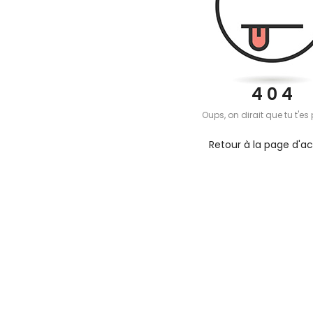
4 0 4
cBook Neo
Nouveau MacBook Neo
A
Oups, on dirait que tu t'es 
Air M1
: vrai bon plan ?
a
é : le
a
Retour à la page d'ac
Apple dévoile son MacBook
H
le plus abordable, un
le MacBook le
l
modèle compact et coloré
son histoire à
c
pensé pour la mobilité et les
 Il a de quoi
m
usages...
ct, coloré,...
m
Voir plus
V