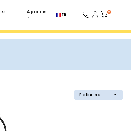
res
A propos
0
FR
ours gratuits 30 jours
Pertinence
