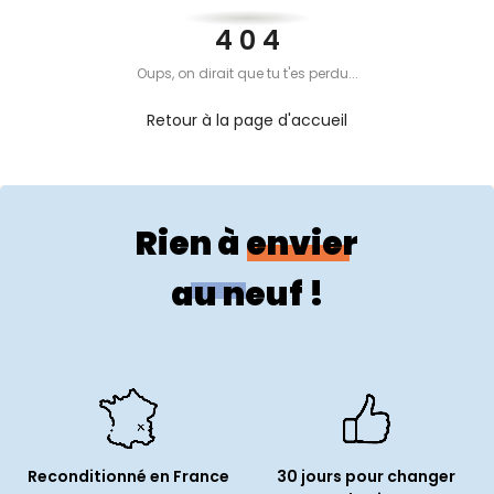
PROPOS
4 0 4
Oups, on dirait que tu t'es perdu...
MON
Retour à la page d'accueil
COMPTE
FR
Rien à envier
au neuf !
Reconditionné en France
30 jours pour changer