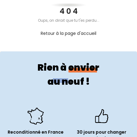
PROPOS
4 0 4
Oups, on dirait que tu t'es perdu...
MON
Retour à la page d'accueil
COMPTE
FR
Rien à envier
au neuf !
Reconditionné en France
30 jours pour changer