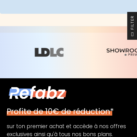
R
F
I
L
T
E
Profite de 10€ de réduction*
sur ton premier achat et accède à nos offres
exclusives ainsi qu'à tous nos bons plans.