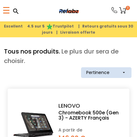
Basculer
0
☰
search
search
la
1
search
navigation
Excellent 4.5 sur 5
Trustpilot |
Retours gratuits sous 30
jours |
Livraison offerte
PRODUITS
Tous nos produits.
Le plus dur sera de
APPLE
choisir.
Pertinence

PIÈCES
DÉTACHÉES
MEILLEURES
LENOVO
VENTES
Chromebook 500e (Gen
3) - AZERTY Français
A partir de
A