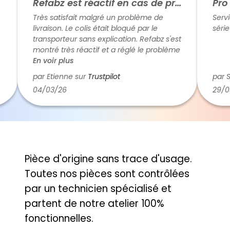
Refabz est réactif en cas de problème
Pro e
Très satisfait malgré un problème de
Service
livraison. Le colis était bloqué par le
sérieux
transporteur sans explication. Refabz s'est
montré très réactif et a réglé le problème
rapidement. Cela fait plaisir de traiter
En voir plus
avec des humains plutôt qu'avec des
par Etienne sur
Trustpilot
par Sa
robots (c'est de plus en plus rare). Donc
04/03/26
29/03/
cinq étoiles.
Pièce d'origine sans trace d'usage.
Toutes nos pièces sont contrôlées
par un technicien spécialisé et
partent de notre atelier 100%
fonctionnelles.