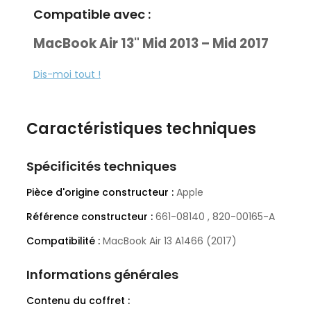
Compatible avec :
MacBook Air 13" Mid 2013 – Mid 2017
(A1466)
Dis-moi tout !
EMC 2632 :
MD760LL/A Mid 2013
·
MD760LL/B Early 2014
Caractéristiques techniques
·
MF068LL/A Early 2014
·
EMC 2925 :
Spécificités techniques
MJVE2LL/A Early 2015
·
Pièce d'origine constructeur :
Apple
EMC 3178 :
Référence constructeur :
661-08140 , 820-00165-A
MQD32LL/A Mid 2017
·
Compatibilité :
MacBook Air 13 A1466 (2017)
Z0UU1LL/A Mid 2017
·
Informations générales
661-08140,
820-
Part Number (PN) :
Contenu du coffret :
00165-02, 820-00165-A