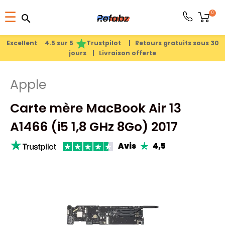
Basculer
0
☰
search
search
la
1
search
navigation
Excellent 4.5 sur 5
Trustpilot |
Retours gratuits sous 30
jours |
Livraison offerte
PRODUITS
Apple
APPLE
Carte mère MacBook Air 13
PIÈCES
A1466 (i5 1,8 GHz 8Go) 2017
DÉTACHÉES
Avis
4,5
MEILLEURES
VENTES
A