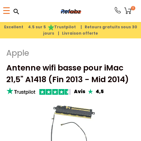
Basculer
0
☰
search
search
la
1
search
navigation
Excellent 4.5 sur 5
Trustpilot |
Retours gratuits sous 30
jours |
Livraison offerte
PRODUITS
Apple
APPLE
Antenne wifi basse pour iMac
PIÈCES
21,5" A1418 (Fin 2013 - Mid 2014)
DÉTACHÉES
Avis
4,5
MEILLEURES
VENTES
A