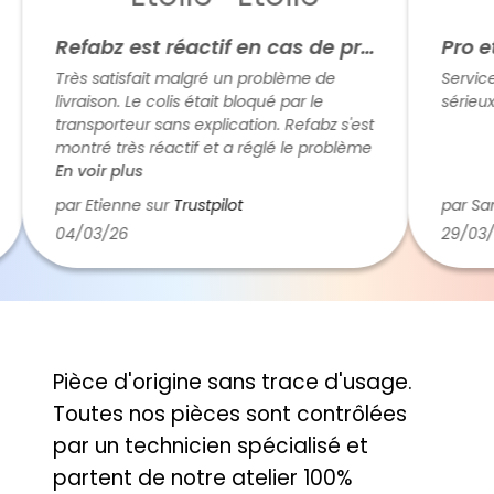
Refabz est réactif en cas de problème
Pro et 
Très satisfait malgré un problème de
Service d
livraison. Le colis était bloqué par le
sérieux. 
transporteur sans explication. Refabz s'est
montré très réactif et a réglé le problème
rapidement. Cela fait plaisir de traiter
En voir plus
avec des humains plutôt qu'avec des
par Etienne sur
Trustpilot
par Samu
robots (c'est de plus en plus rare). Donc
04/03/26
29/03/26
cinq étoiles.
Pièce d'origine sans trace d'usage.
Toutes nos pièces sont contrôlées
par un technicien spécialisé et
partent de notre atelier 100%