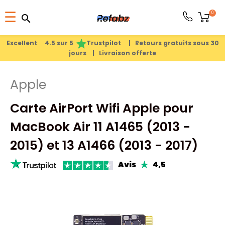
Basculer
0
☰
search
search
la
1
search
navigation
Excellent 4.5 sur 5
Trustpilot |
Retours gratuits sous 30
jours |
Livraison offerte
PRODUITS
Apple
APPLE
Carte AirPort Wifi Apple pour
PIÈCES
MacBook Air 11 A1465 (2013 -
DÉTACHÉES
2015) et 13 A1466 (2013 - 2017)
Avis
4,5
MEILLEURES
VENTES
A