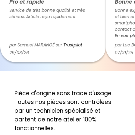
Pro et rapide
Bonne ex
Service de très bonne qualité et très
Bonne expéri
sérieux. Article reçu rapidement.
et bien emba
smartphone 
contact ave
téléphone, c
En voir plus
par Samuel MARANGÉ sur
Trustpilot
par Luc BOU
29/03/26
07/10/25
Pièce d'origine sans trace d'usage.
Toutes nos pièces sont contrôlées
par un technicien spécialisé et
partent de notre atelier 100%
fonctionnelles.