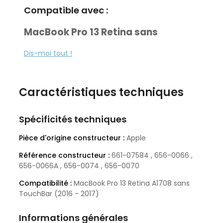
Compatible avec :
MacBook Pro 13 Retina sans
TouchBar Late 2016 - Mid 2017
Dis-moi tout !
(A1708)
EMC 2978 :
MLL42LL/A Late 2016
Caractéristiques techniques
·
EMC 3164 :
MPXQ2LL/A Late 2017
Spécificités techniques
·
Pièce d'origine constructeur :
Apple
61-07584 | 656-
Part Number (PN) :
Référence constructeur :
661-07584 , 656-0066 ,
0066 | 656-0066A | 656-0074
656-0066A , 656-0074 , 656-0070
Fabricant :
Apple
Compatibilité :
MacBook Pro 13 Retina A1708 sans
TouchBar (2016 - 2017)
Chargé MacOS X 10.15 Catalina
Informations générales