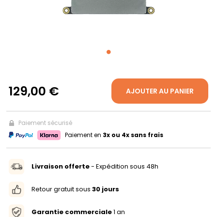
PROPOS
MON
COMPTE
129,00 €
AJOUTER AU PANIER
FR
Paiement sécurisé
Paiement en
3x ou 4x sans frais
Livraison offerte
- Expédition sous 48h
Retour gratuit sous
30 jours
Garantie commerciale
1 an