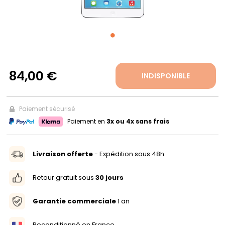
PROPOS
MON
COMPTE
84,00 €
INDISPONIBLE
FR
Paiement sécurisé
Paiement en
3x ou 4x sans frais
Livraison offerte
- Expédition sous 48h
Retour gratuit sous
30 jours
Garantie commerciale
1 an
Reconditionné en France