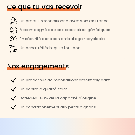
Ce que tu vas recevoir
Cable de charge
Un produit reconditionné avec soin en France
Référence du produit :
36719
Accompagné de ses accessoires génériques
Performances
En sécurité dans son emballage recyclable
Un achat réfléchi qui a tout bon
Support de carte SD :
Non
Processeur :
Apple A7
Nos engagements
Vitesse processeur (Ghz) :
1,3
Mémoire vive (Go) :
1
Un processus de reconditionnement exigeant
Un contrôle qualité strict
Capacité de stockage (Go) :
16
Batteries >80% de la capacité d'origine
Connectivité
Un conditionnement aux petits oignons
Réseau(x) :
Wi-Fi
Génération Wi-Fi :
Wi-Fi 4 (802.11n)