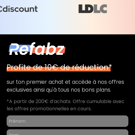
Norme Bluetooth :
Bluetooth 4.0
Connecteur :
Lightning
Prise audio :
Oui
Haut parleur(s) :
2 (Stéréo)
Dimensions et poids
Poids :
0,331 Kg
Profite de 10€ de réduction*
Largeur :
13,5 cm
Profondeur :
0,75 cm
sur ton premier achat et accède à nos offres
exclusives ainsi qu'à tous nos bons plans.
Hauteur :
20 cm
*A partir de 200€ d’achats. Offre cumulable avec
les offres promotionnelles en cours.