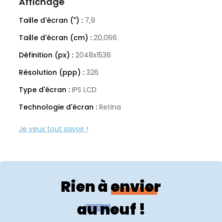
Affichage
Taille d'écran (") :
7,9
Taille d'écran (cm) :
20,066
Définition (px) :
2048x1536
Résolution (ppp) :
326
Type d'écran :
IPS LCD
Technologie d'écran :
Retina
Ecran tactile :
Oui
Taux de rafraichissement (Hz) :
60
Spécificités techniques
Rien à envier
Usages :
Loisirs et web
Couleur :
Argent
au neuf !
Année de lancement :
2013