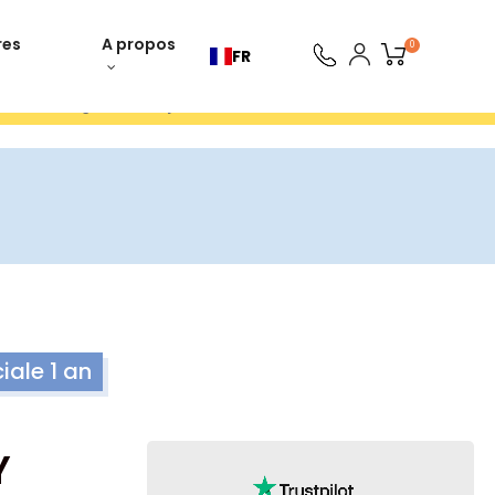
res
A propos
0
FR
ours gratuits 30 jours
ale 1 an
Y