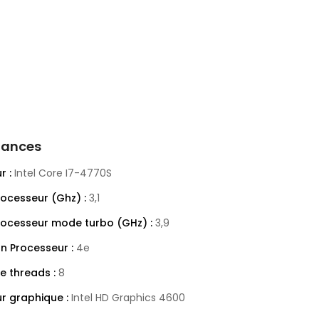
mances
r :
Intel Core I7-4770S
rocesseur (Ghz) :
3,1
rocesseur mode turbo (GHz) :
3,9
n Processeur :
4e
 threads :
8
r graphique :
Intel HD Graphics 4600