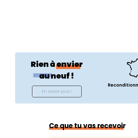
Spécificités techniques
Usages :
Bureautique et Multim
Couleur :
Argent
Année de lancement :
2013
Référence constructeur :
ME087
Système d'exploitation :
Mac O
Rien à envier
Système compatible :
Mac OS 10
au neuf !
Langue du clavier :
QWERTY Ital
Reconditionn
En savoir plus !
Connectivité
Wi-Fi :
Oui
Génération Wi-Fi :
Wi-Fi 5 (802.1
Ce que tu vas recevoir
Bluetooth :
Oui