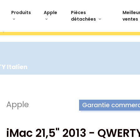
Produits
Apple
Pièces
Meilleu
détachées
ventes
stpilot Paiement 3x sans frais Livraison offerte Ret
Y Italien
Apple
Garantie commerci
iMac 21,5" 2013 - QWERT