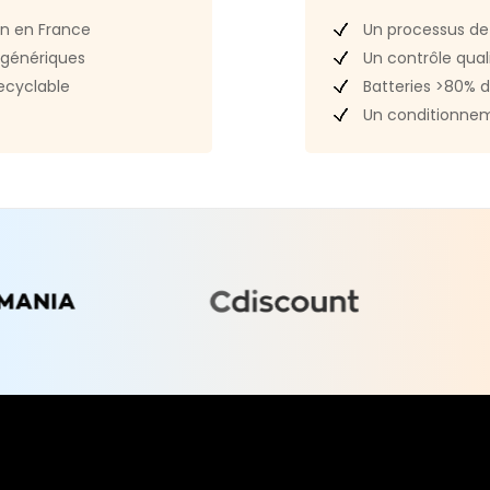
0
Contenu d
Un processus de
in en France
d'alimenta
Un contrôle quali
génériques
Batteries >80% d
ecyclable
Référence
Un conditionnem