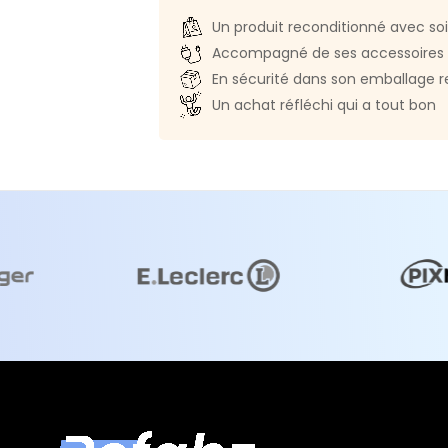
Norme Bluetooth :
Bluetooth 4.
Un produit reconditionné avec so
Prise audio :
1
Accompagné de ses accessoires 
Webcam :
Oui (FaceTime HD)
En sécurité dans son emballage r
Un achat réfléchi qui a tout bon
Haut parleur(s) :
Stéréo
Dimensions et poids
Poids :
5,68 Kg
Largeur :
52,8 cm
Profondeur :
17,5 cm
Hauteur :
45 cm