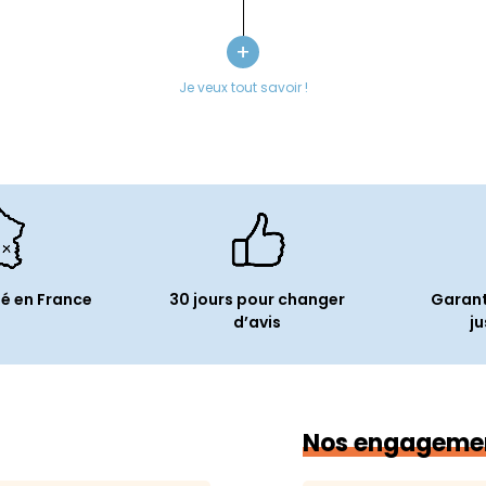
Mémoire v
Type de m
+
édia
Type de s
Je veux tout savoir !
Capacité 
Audio
LL/A
S
Microphon
.15 Catalina
Périphé
ien
é en France
30 jours pour changer
Garant
USB 3.0 :
4
d’avis
ju
Thunderbol
Ethernet (
1ac)
Lecteur de
Nos engageme
Informa