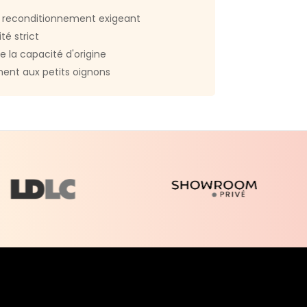
u coffret :
Ordinateur reconditionné Câble
 reconditionnement exigeant
tion Clavier et souris compatibles
té strict
e la capacité d'origine
 du produit :
50421
ent aux petits oignons