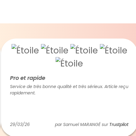
ro et rapide
ervice de très bonne qualité et très sérieux. Article reçu
T
apidement.
l
r
J
l
E
c
9/03/26
par Samuel MARANGÉ sur
Trustpilot
0
a
d