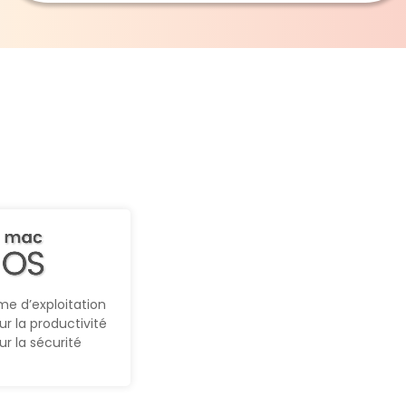
M
me d’exploitation
r la productivité
ur la sécurité