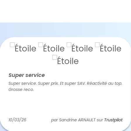
uper service
R
per service. Super prix. Et super SAV. Réactivité au top.
Tr
osse reco.
ét
s'
ra
pl
En
Do
/03/26
par Sandrine ARNAULT sur
Trustpilot
0