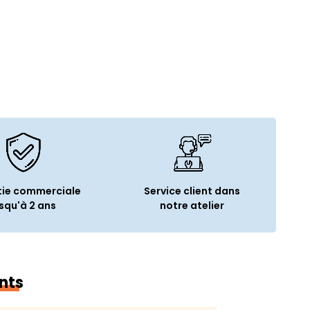
ive (Go) :
16
émoire :
DDR3
tockage :
SSD
de stockage (Go) :
256
e :
Oui
riques
ie commerciale
Service client dans
squ'à 2 ans
notre atelier
t 2 (Mini DisplayPort) :
2
RJ45) :
1
 carte :
SDXC
nts
tions générales