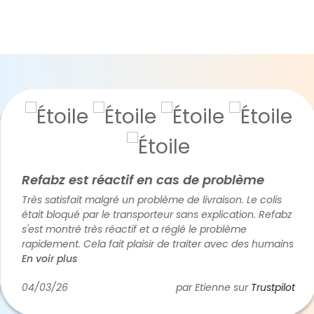
efabz est réactif en cas de problème
P
ès satisfait malgré un problème de livraison. Le colis
S
ait bloqué par le transporteur sans explication. Refabz
r
est montré très réactif et a réglé le problème
pidement. Cela fait plaisir de traiter avec des humains
utôt qu'avec des robots (c'est de plus en plus rare).
 voir plus
nc cinq étoiles.
4/03/26
par Etienne sur
Trustpilot
2