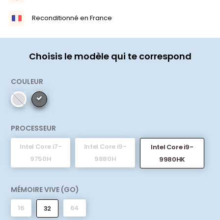
Reconditionné en France
Choisis le modèle qui te correspond
COULEUR
PROCESSEUR
Intel Core i7-
Intel Core i9-
Intel Core i9-
9750H
9880H
9980HK
MÉMOIRE VIVE (GO)
16
64
32