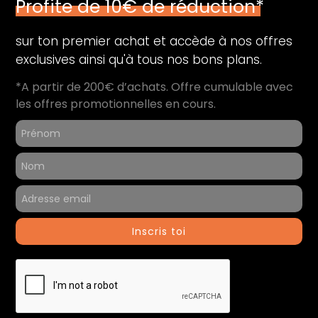
Profite de 10€ de réduction*
Mémoire vive (Go) :
32
Type de mémoire :
DDR4
sur ton premier achat et accède à nos offres
exclusives ainsi qu'à tous nos bons plans.
Type de stockage :
SSD
*A partir de 200€ d’achats. Offre cumulable avec
Capacité de stockage (Go) :
512
les offres promotionnelles en cours.
Audio
Microphone :
Oui
Périphériques
Thunderbolt 3 (USB-C) :
4
Inscris toi
Informations générales
Contenu du coffret :
Ordinateur reconditionné
Chargeur
Référence du produit :
42925