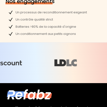
Nos engagements
Largeur :
35,79 cm
Un processus de reconditionnement exigeant
Profondeur :
24,59 cm
Un contrôle qualité strict
Hauteur :
1,62 cm
Batteries >80% de la capacité d'origine
Un conditionnement aux petits oignons
Performances
Processeur :
Intel Core i9-9980HK
Vitesse processeur (Ghz) :
2,4
Vitesse processeur mode turbo (GHz) :
5
Génération Processeur :
9e
Nombre de threads :
16
Processeur graphique :
Intel UHD Graphics 630
Carte graphique dédiée :
AMD Radeon Pro 5500M
Mémoire vidéo (Go) :
4