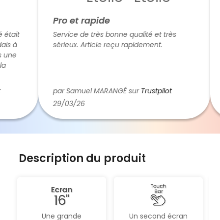
Pro et rapide
N
ait
Service de très bonne qualité et très
T
 à
sérieux. Article reçu rapidement.
b
ne
c
d
J
E
ans
c
par Samuel MARANGÉ sur
Trustpilot
p
t
29/03/26
0
e
l
je
s
x
v
p
j
Description du produit
t
Une grande
Un second écran