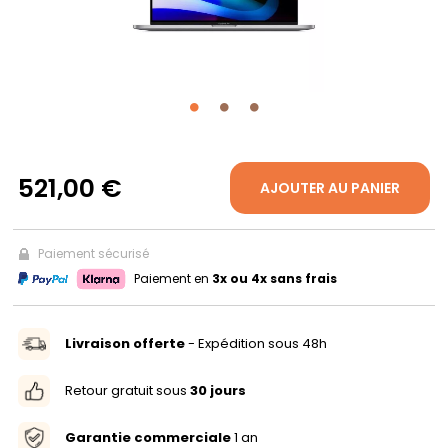
PROPOS
MON
COMPTE
521,00 €
AJOUTER AU PANIER
FR
Paiement sécurisé
Paiement en
3x ou 4x sans frais
Livraison offerte
- Expédition sous 48h
Retour gratuit sous
30 jours
Garantie commerciale
1 an