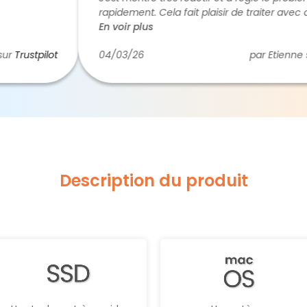
rapidement. Cela fait plaisir de traiter avec des h
plutôt qu'avec des robots (c'est de plus en plus rar
En voir plus
Donc cinq étoiles.
tpilot
04/03/26
par Etienne sur
Trus
Description du produit