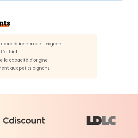
u coffret :
Ordinateur reconditionné Chargeur
nts
 du produit :
49364
 reconditionnement exigeant
té strict
e la capacité d'origine
ent aux petits oignons