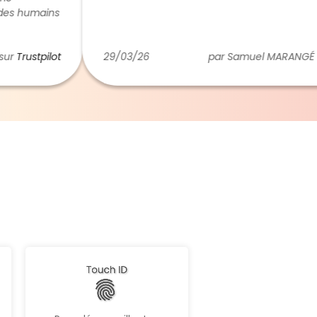
umains
e).
tpilot
29/03/26
par Samuel MARANGÉ sur
Tru