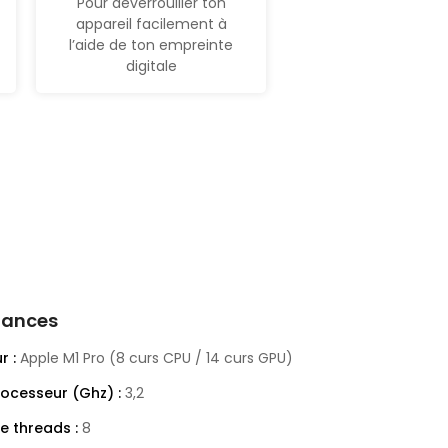
Pour déverrouiller ton
appareil facilement à
l’aide de ton empreinte
digitale
mances
r :
Apple M1 Pro (8 curs CPU / 14 curs GPU)
rocesseur (Ghz) :
3,2
 threads :
8