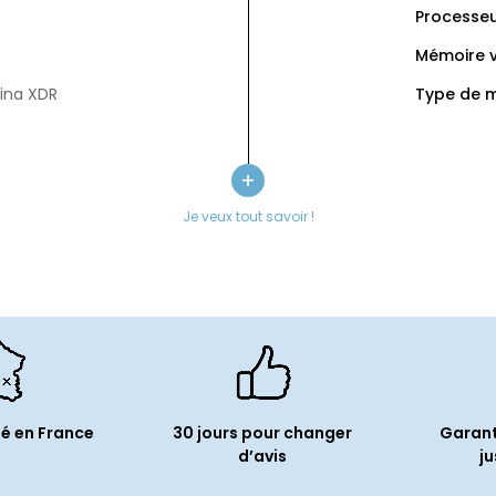
Processeu
Mémoire v
tina XDR
Type de m
Type de s
Capacité 
+
:
120 (ProMotion)
Je veux tout savoir !
Audio
é(s) :
DCI-P3
Microphon
Périphé
Thunderbo
HDMI :
1
ité
é en France
30 jours pour changer
Garant
Lecteur de
d’avis
ju
Informa