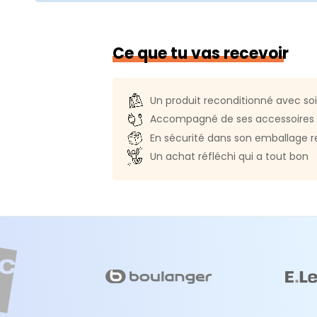
Référence constructeur :
MKGR3
Système d'exploitation :
Mac O
Ce que tu vas recevoir
Système compatible :
Mac OS 2
Langue du clavier :
QWERTZ Tc
Un produit reconditionné avec so
Authentification biométrique :
Accompagné de ses accessoires 
En sécurité dans son emballage r
Connectivité
Un achat réfléchi qui a tout bon
Wi-Fi :
Oui
Génération Wi-Fi :
Wi-Fi 6 (802.1
Bluetooth :
Oui
Norme Bluetooth :
Bluetooth 5.0
Prise audio :
1
Webcam :
Oui (FaceTime HD)