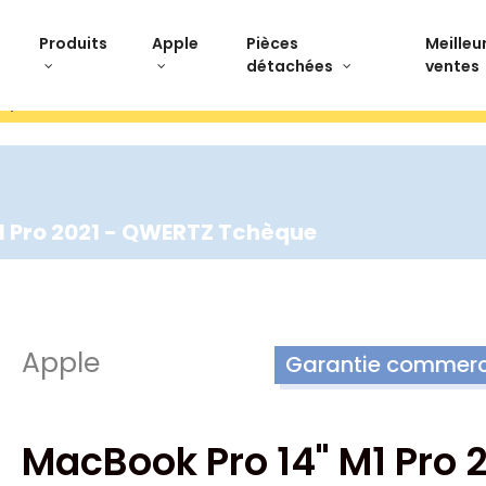
Produits
Apple
Pièces
Meilleu
détachées
ventes
stpilot Paiement 3x sans frais Livraison offerte Ret
1 Pro 2021 - QWERTZ Tchèque
Apple
Garantie commerci
MacBook Pro 14" M1 Pro 