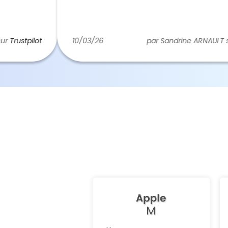
tpilot
10/03/26
par Sandrine ARNAULT sur
Trus