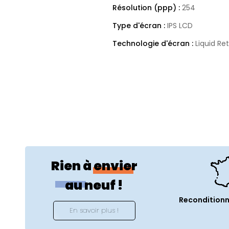
Résolution (ppp) :
254
Type d'écran :
IPS LCD
Technologie d'écran :
Liquid Re
Ratio écran :
16:10
Touch Bar :
Non
Taux de rafraichissement (Hz) 
Espace(s) de couleurs support
Luminosité (cd/m²) :
SDR : 500
XDR : 1000
Rien à envier
Spécificités techniques
au neuf !
Usages :
Productivité et Créativ
Reconditionn
Couleur :
Argent
En savoir plus !
Année de lancement :
2021