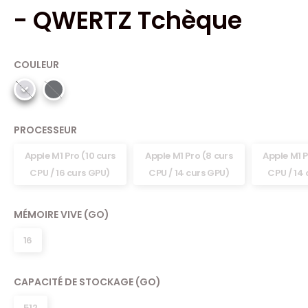
- QWERTZ Tchèque
COULEUR
PROCESSEUR
Apple M1 Pro (10 curs
Apple M1 Pro (8 curs
Apple M1 P
CPU / 16 curs GPU)
CPU / 14 curs GPU)
CPU / 14 
MÉMOIRE VIVE (GO)
16
CAPACITÉ DE STOCKAGE (GO)
512