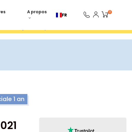
res
A propos
0
FR
ours gratuits 30 jours
ale 1 an
2021