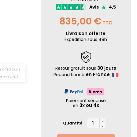
Avis
4,5
835,00 €
TTC
Livraison offerte
Expédition sous 48h
30 jours
Retour gratuit sous
ro (10 curs
en France
Reconditionné
curs GPU)
Paiement sécurisé
3x ou 4x
en

Quantité
