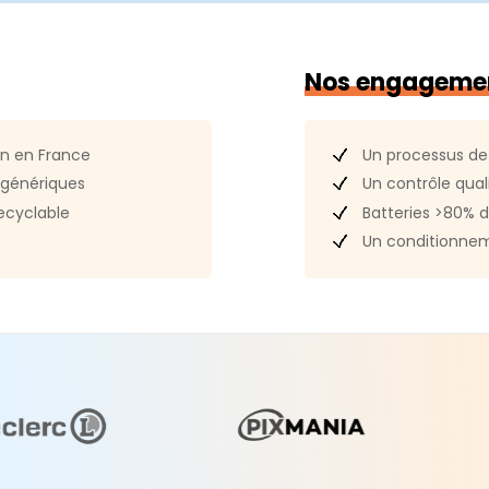
LL/A
Contenu d
S
Nos engageme
Référence
7 Golden Gate
hèque
Un processus de
in en France
Touch ID
Un contrôle quali
génériques
Batteries >80% d
ecyclable
Un conditionnem
1ax)