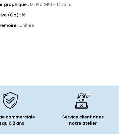
r graphique :
M1 Pro GPU - 14 curs
ive (Go) :
16
émoire :
Unifiée
tockage :
SSD
de stockage (Go) :
512
e :
Oui
riques
lt 4 (USB-C) :
3
ie commerciale
Service client dans
 carte :
SDXC
squ'à 2 ans
notre atelier
tions générales