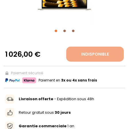
PROPOS
MON
COMPTE
1 026,00 €
INDISPONIBLE
FR
Paiement sécurisé
Paiement en
3x ou 4x sans frais
Livraison offerte
- Expédition sous 48h
Retour gratuit sous
30 jours
Garantie commerciale
1 an