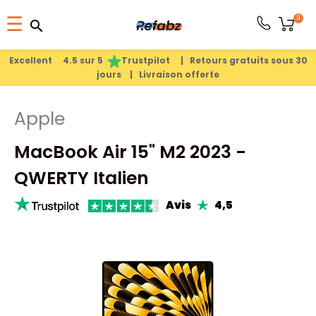
Basculer
0
☰
search
search
la
1
search
navigation
Excellent 4.5 sur 5
Trustpilot |
Retours gratuits sous 30
jours |
Livraison offerte
PRODUITS
Apple
APPLE
MacBook Air 15" M2 2023 -
PIÈCES
QWERTY Italien
DÉTACHÉES
Avis
4,5
MEILLEURES
VENTES
A