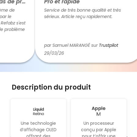
Refabz est réactif en cas de problème
Pro et rapide
e de
Service de très bonne qualité et très
 le
sérieux. Article reçu rapidement.
fabz s'est
 problème
aiter
c des
par Samuel MARANGÉ sur
Trustpilot
e). Donc
29/03/26
Description du produit
Un processeur
Une technologie
conçu par Apple
d’affichage OLED
pour t’offrir une
offrant des