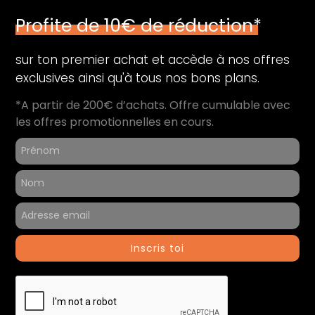
Profite de 10€ de réduction*
Capacité de stockage (Go) :
256
Audio
sur ton premier achat et accède à nos offres
exclusives ainsi qu'à tous nos bons plans.
Microphone :
3 micros directionnels
*A partir de 200€ d’achats. Offre cumulable avec
Périphériques
les offres promotionnelles en cours.
Thunderbolt 4 (USB-C) :
2
Informations générales
Contenu du coffret :
Ordinateur reconditionné
Chargeur
Référence du produit :
51698
Inscris toi