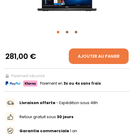
PROPOS
MON
COMPTE
281,00 €
AJOUTER AU PANIER
FR
Paiement sécurisé
Paiement en
3x ou 4x sans frais
Livraison offerte
- Expédition sous 48h
Retour gratuit sous
30 jours
Garantie commerciale
1 an