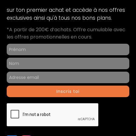
Lecteur de carte :
Micro-SD
sur ton premier achat et accède à nos offres
exclusives ainsi qu'à tous nos bons plans.
Informations générales
*A partir de 200€ d’achats. Offre cumulable avec
Contenu du coffret :
Ordinateur reconditionné
les offres promotionnelles en cours.
Chargeur
Référence du produit :
45661
Inscris toi