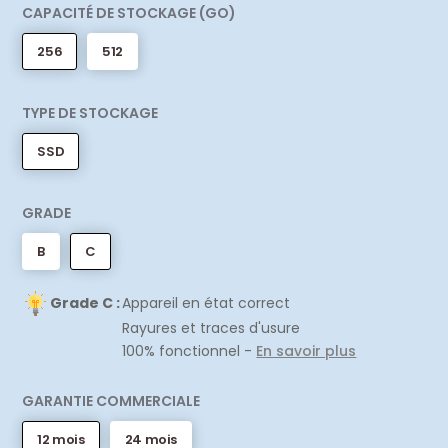
CAPACITÉ DE STOCKAGE (GO)
256
512
TYPE DE STOCKAGE
SSD
GRADE
B
C
Grade C :
Appareil en état correct
Rayures et traces d'usure
100% fonctionnel -
En savoir plus
GARANTIE COMMERCIALE
12 mois
24 mois