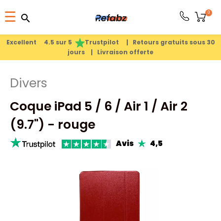
Basculer
0
☰
search
search
la
1
search
navigation
Excellent 4.5 sur 5
Trustpilot |
Retours gratuits sous 30
jours |
Livraison offerte
PRODUITS
Divers
APPLE
Coque iPad 5 / 6 / Air 1 / Air 2
PIÈCES
(9.7") - rouge
DÉTACHÉES
Avis
4,5
MEILLEURES
VENTES
A