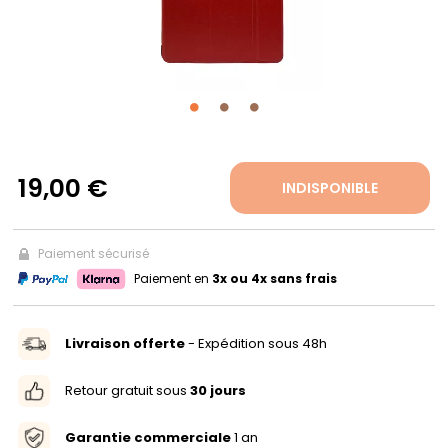
PROPOS
MON
COMPTE
19,00 €
INDISPONIBLE
FR
Paiement sécurisé
Paiement en
3x ou 4x sans frais
Livraison offerte
- Expédition sous 48h
Retour gratuit sous
30 jours
Garantie commerciale
1 an