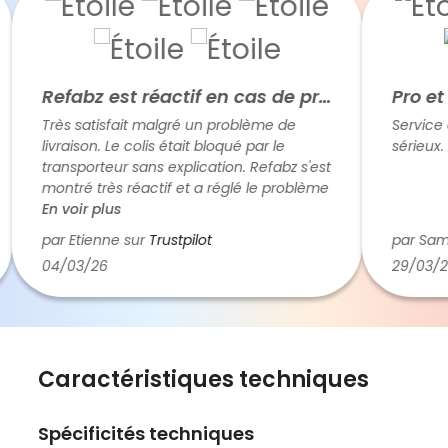
Refabz est réactif en cas de problème
Pro et r
Très satisfait malgré un problème de
Service de
livraison. Le colis était bloqué par le
sérieux. Ar
transporteur sans explication. Refabz s'est
montré très réactif et a réglé le problème
rapidement. Cela fait plaisir de traiter
En voir plus
avec des humains plutôt qu'avec des
par Etienne sur
Trustpilot
par Samue
robots (c'est de plus en plus rare). Donc
04/03/26
29/03/26
cinq étoiles.
Caractéristiques techniques
Spécificités techniques