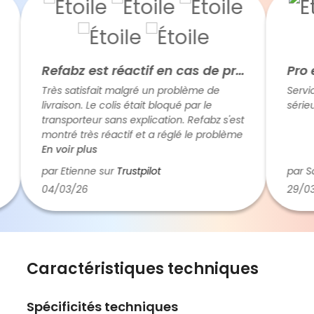
Refabz est réactif en cas de problème
Pro et
Très satisfait malgré un problème de
Service 
livraison. Le colis était bloqué par le
sérieux.
transporteur sans explication. Refabz s'est
montré très réactif et a réglé le problème
rapidement. Cela fait plaisir de traiter
En voir plus
avec des humains plutôt qu'avec des
par Etienne sur
Trustpilot
par Sa
robots (c'est de plus en plus rare). Donc
04/03/26
29/03/
cinq étoiles.
Caractéristiques techniques
Spécificités techniques