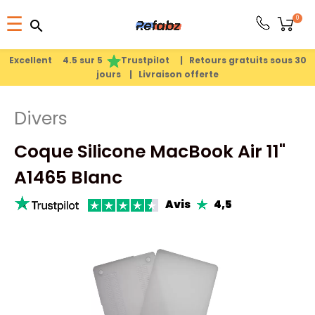
Basculer
0
☰
search
search
la
1
search
navigation
Excellent 4.5 sur 5
Trustpilot |
Retours gratuits sous 30
jours |
Livraison offerte
PRODUITS
Divers
APPLE
Coque Silicone MacBook Air 11"
PIÈCES
A1465 Blanc
DÉTACHÉES
Avis
4,5
MEILLEURES
VENTES
A