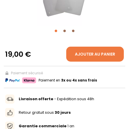
PROPOS
MON
COMPTE
19,00 €
AJOUTER AU PANIER
FR
Paiement sécurisé
Paiement en
3x ou 4x sans frais
Livraison offerte
- Expédition sous 48h
Retour gratuit sous
30 jours
Garantie commerciale
1 an