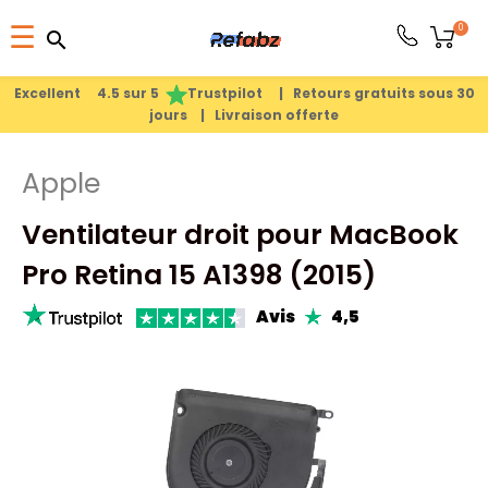
Basculer
0
☰
search
search
la
1
search
navigation
Excellent 4.5 sur 5
Trustpilot |
Retours gratuits sous 30
jours |
Livraison offerte
PRODUITS
Apple
APPLE
Ventilateur droit pour MacBook
PIÈCES
Pro Retina 15 A1398 (2015)
DÉTACHÉES
Avis
4,5
MEILLEURES
VENTES
A