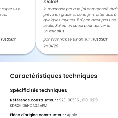
nickel
super SAV.
le macbook pro que j'ai commandé était
o.
prévu en grade c, donc je m'attendais à
quelques rayures, il n'y en avait pas une
seule. J'ai eu un souci pour activer la
langue du clavier, du coup je les ai
En voir plus
appelé et ils ont résolu le problème dans
stpilot
par Yvonnick Le Bihan sur
Trustpilot
la foulée. Le calage dans la boite de
21/01/26
transport était parfait. Franchement je
recommande et il n'est pas exclu que je
passe une autre commande chez eux
Caractéristiques techniques
Spécificités techniques
Référence constructeur :
923-00536 , 610-0219 ,
KDB06105HCA04AEM
Pièce d'origine constructeur :
Apple