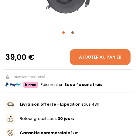
PROPOS
MON
COMPTE
39,00 €
AJOUTER AU PANIER
FR
Paiement sécurisé
Paiement en
3x ou 4x sans frais
Livraison offerte
- Expédition sous 48h
Retour gratuit sous
30 jours
Garantie commerciale
1 an