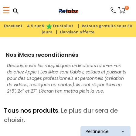
Basculer
0
☰
search
search
la
1
search
navigation
Excellent 4.5 sur 5
Trustpilot |
Retours gratuits sous 30
jours |
Livraison offerte
PRODUITS
Nos iMacs reconditionnés
APPLE
Découvre vite les magnifiques ordinateurs tout-en-un
de chez Apple ! Les iMac sont fiables, solides et puissants
PIÈCES
pour des usages professionnels et personnels (création
DÉTACHÉES
de vidéos, musiques ou photos). Ils sont disponibles en
21.5", 24" et 27". L'écran t'en mettra plein la vue.
MEILLEURES
Tous nos produits.
Le plus dur sera de
VENTES
choisir.
A
Pertinence
