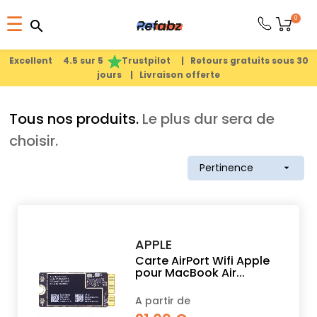
Basculer
0
☰
search
search
la
1
search
navigation
Excellent 4.5 sur 5
Trustpilot |
Retours gratuits sous 30
jours |
Livraison offerte
PRODUITS
Tous nos produits.
Le plus dur sera de
APPLE
choisir.
Pertinence

PIÈCES
DÉTACHÉES
MEILLEURES
APPLE
VENTES
Carte AirPort Wifi Apple
pour MacBook Air...
A partir de
A