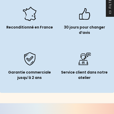
R
F
I
L
T
E
Reconditionné en France
30 jours pour changer
d’avis
Garantie commerciale
Service client dans notre
jusqu'à 2 ans
atelier