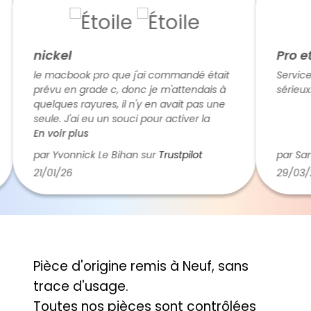
nickel
Pro et 
le macbook pro que j'ai commandé était
Service de
prévu en grade c, donc je m'attendais à
sérieux. A
quelques rayures, il n'y en avait pas une
seule. J'ai eu un souci pour activer la
langue du clavier, du coup je les ai
En voir plus
appelé et ils ont résolu le problème dans
par Yvonnick Le Bihan sur
Trustpilot
par Samu
la foulée. Le calage dans la boite de
21/01/26
29/03/26
transport était parfait. Franchement je
recommande et il n'est pas exclu que je
passe une autre commande chez eux
Pièce d'origine remis à Neuf, sans
trace d'usage.
Toutes nos pièces sont contrôlées