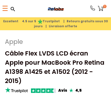
Basculer
0
☰
search
search
la
1
search
navigation
Excellent 4.5 sur 5
Trustpilot |
Retours gratuits sous 30
jours |
Livraison offerte
PRODUITS
Apple
APPLE
Câble Flex LVDS LCD écran
PIÈCES
Apple pour MacBook Pro Retina
DÉTACHÉES
A1398 A1425 et A1502 (2012 -
2015)
MEILLEURES
Avis
4,5
VENTES
A