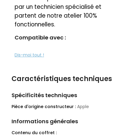
par un technicien spécialisé et
partent de notre atelier 100%
fonctionnelles.
Compatible avec :
MacBook Pro Rétina 15" Mid 2012 -
Dis-moi tout !
Mid 2015 (A1398)
EMC 2512 :
MC975LL/A
Mid 2012
Caractéristiques techniques
·
MC976LL/A
Mid 2012
MD831LL/A
Mid 2012
Spécificités techniques
·
EMC 2673 :
Pièce d'origine constructeur :
Apple
ME664LL/A
Early 2013
·
ME665LL/A
Early 2013
Informations générales
·
ME698LL/A
Early 2013
·
Contenu du coffret :