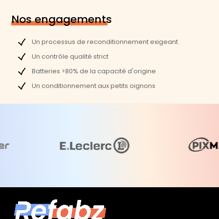
MGX72LL/A Mid 2014
·
Nos engagements
MGX92LL/A Mid 2014
·
MGXD2LL/A Mid 2014
·
Un processus de reconditionnement exigeant
EMC 2835 :
Un contrôle qualité strict
MF839LL/A Early 2015
·
Batteries >80% de la capacité d'origine
MF841LL/A Early 2015
·
Un conditionnement aux petits oignons
MF843LL/A Early 2015
·
LVDS LCD
Part Number (PN) :
Fabricant :
Apple