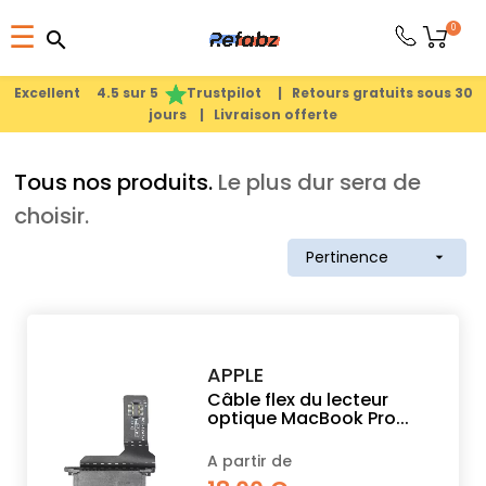
Basculer
0
☰
search
search
la
1
search
navigation
Excellent 4.5 sur 5
Trustpilot |
Retours gratuits sous 30
jours |
Livraison offerte
PRODUITS
Tous nos produits.
Le plus dur sera de
APPLE
choisir.
Pertinence

PIÈCES
DÉTACHÉES
MEILLEURES
APPLE
VENTES
Câble flex du lecteur
optique MacBook Pro...
A partir de
A