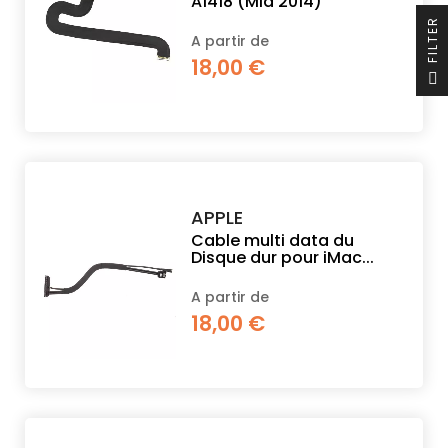
A1418 (Mid 2014)
R
A partir de
18,00 €
F
I
L
T
E
APPLE
Cable multi data du
Disque dur pour iMac...
A partir de
18,00 €