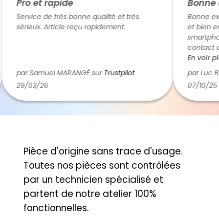
Pro et rapide
Bonne e
Service de très bonne qualité et très
Bonne expér
sérieux. Article reçu rapidement.
et bien emb
smartphone
contact av
téléphone, c
En voir plus
par Samuel MARANGÉ sur
Trustpilot
par Luc BO
29/03/26
07/10/25
Pièce d'origine sans trace d'usage.
Toutes nos pièces sont contrôlées
par un technicien spécialisé et
partent de notre atelier 100%
fonctionnelles.