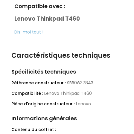
Compatible avec :
Lenovo Thinkpad T460
Dis-moi tout !
Part
Number
PN
SBB0G37843
(
) :
Caractéristiques techniques
Spécificités techniques
Fabricant :
Lenovo
Référence constructeur :
SBB0G37843
Compatibilité :
Lenovo Thinkpad T460
Pièce d'origine constructeur :
Lenovo
Informations générales
Contenu du coffret :