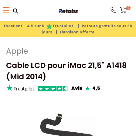
Basculer
0
☰
search
search
la
1
search
navigation
Excellent 4.5 sur 5
Trustpilot |
Retours gratuits sous 30
jours |
Livraison offerte
PRODUITS
Apple
APPLE
Cable LCD pour iMac 21,5" A1418
PIÈCES
(Mid 2014)
DÉTACHÉES
Avis
4,5
MEILLEURES
VENTES
A