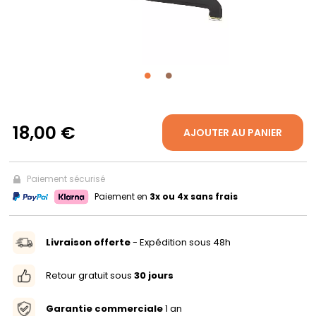
PROPOS
MON
COMPTE
18,00 €
AJOUTER AU PANIER
FR
Paiement sécurisé
Paiement en
3x ou 4x sans frais
Livraison offerte
- Expédition sous 48h
Retour gratuit sous
30 jours
Garantie commerciale
1 an