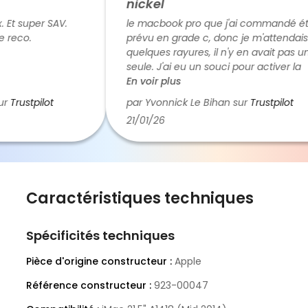
nickel
Et super SAV.
le macbook pro que j'ai commandé étai
reco.
prévu en grade c, donc je m'attendais à
quelques rayures, il n'y en avait pas une
seule. J'ai eu un souci pour activer la
langue du clavier, du coup je les ai
En voir plus
appelé et ils ont résolu le problème dans
Trustpilot
par Yvonnick Le Bihan sur
Trustpilot
la foulée. Le calage dans la boite de
21/01/26
transport était parfait. Franchement je
recommande et il n'est pas exclu que je
passe une autre commande chez eux
Caractéristiques techniques
Spécificités techniques
Pièce d'origine constructeur :
Apple
Référence constructeur :
923-00047